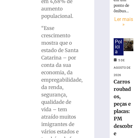
Ler
em 4,68% de
ponto de
mais
aumento
ônibus...
»
populacional.
Ler mais
»
“Esse
Defesa
crescimento
Civil
Pol
mostra que o
do
íci
estado de Santa
a
estado
Catarina – por
alerta
5 DE
para
conta da sua
AGOSTO DE
possíveis
economia, da
2026
temporais
empregabilidade,
Carros
5
da renda,
roubad
de
segurança,
agosto
os,
de
qualidade de
peças e
2026
vida – tem
Ler
placas:
atraído muitos
mais
PM
imigrantes de
»
descobr
vários estados e
e