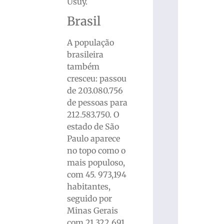
Usuy.
Brasil
A população
brasileira
também
cresceu: passou
de 203.080.756
de pessoas para
212.583.750. O
estado de São
Paulo aparece
no topo como o
mais populoso,
com 45. 973,194
habitantes,
seguido por
Minas Gerais
com 21.322.691