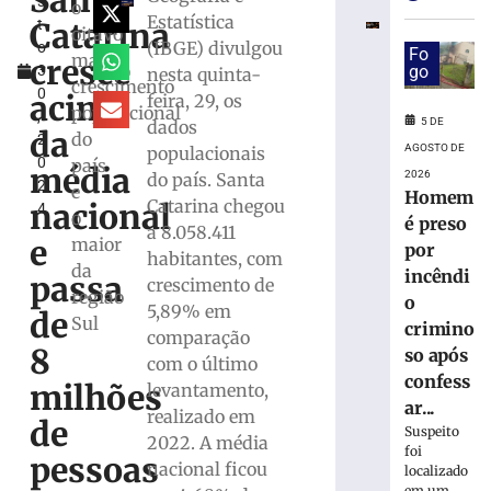
Santa
s
de
o
Estatística
Catarina
t
mais
oitavo
(IBGE) divulgou
o
de
Fo
maior
cresce
3
go
nesta quinta-
R$
crescimento
0
100
acima
feira, 29, os
populacional
,
milhões
5 DE
dados
da
do
2
com
AGOSTO DE
populacionais
0
país
obras,
média
2026
do país. Santa
2
nova
e
Homem
Catarina chegou
nacional
4
UBS,
o
é preso
a 8.058.411
Beira
e
maior
por
habitantes, com
Rio
da
incêndi
passa
e
crescimento de
região
o
projeto
5,89% em
de
Sul
de
crimino
comparação
Cidade
8
so após
com o último
Inteligente
confess
milhões
levantamento,
5
ar...
realizado em
de
de
Suspeito
agosto
2022. A média
de
foi
pessoas
nacional ficou
2026
localizado
em um