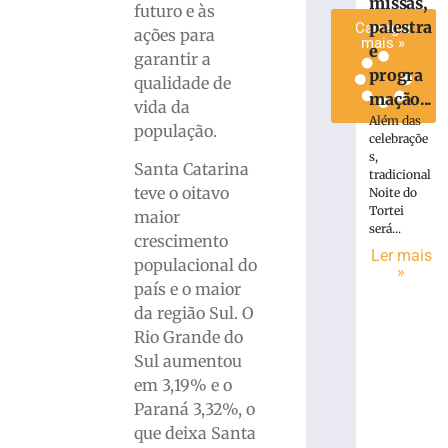
missas,
futuro e às
palestra
Carregar
ações para
mais »
e
garantir a
progra
qualidade de
mação...
vida da
Além das
população.
celebraçõe
s,
Santa Catarina
tradicional
teve o oitavo
Noite do
Tortei
maior
será...
crescimento
Ler mais
populacional do
»
país e o maior
da região Sul. O
Rio Grande do
Sul aumentou
em 3,19% e o
Paraná 3,32%, o
que deixa Santa