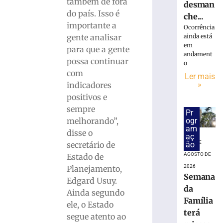
também de fora
desman
Concurso
do país. Isso é
che...
público
importante a
Ocorrência
da
gente analisar
ainda está
Prefeitura
em
para que a gente
de
andament
Brusque
possa continuar
o
encerra
com
Ler mais
inscrições
»
indicadores
e
positivos e
pagamento
sempre
da
Pr
melhorando”,
ogr
taxa
am
disse o
hoje
aç
(5)
5 DE
secretário de
ão
AGOSTO DE
Estado de
5
de
2026
Planejamento,
agosto
Semana
de
Edgard Usuy.
2026
da
Ainda segundo
Ler
Família
ele, o Estado
mais
terá
segue atento ao
»