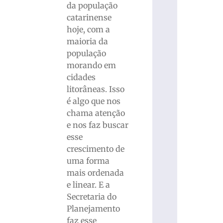
da população
catarinense
hoje, com a
maioria da
população
morando em
cidades
litorâneas. Isso
é algo que nos
chama atenção
e nos faz buscar
esse
crescimento de
uma forma
mais ordenada
e linear. E a
Secretaria do
Planejamento
faz esse