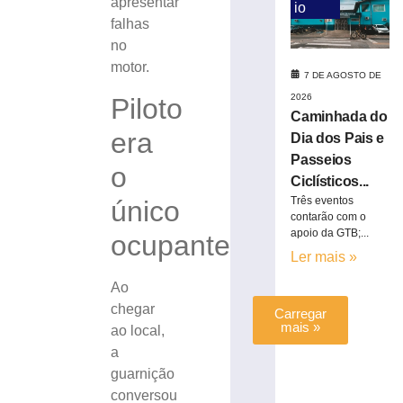
apresentar
io
entre
falhas
carro
no
e
caminhão
motor.
7 DE AGOSTO DE
na
2026
Piloto
BR-
Caminhada do
280
era
Dia dos Pais e
7
de
Passeios
o
agosto
Ciclísticos...
de
2026
Três eventos
único
contarão com o
Ler
apoio da GTB;...
ocupante
mais
Ler mais »
»
Ao
chegar
Carregar
mais »
ao local,
a
guarnição
conversou