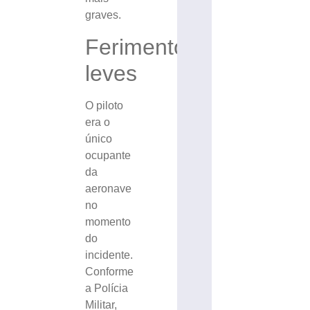
graves.
Ferimentos
leves
O piloto
era o
único
ocupante
da
aeronave
no
momento
do
incidente.
Conforme
a Polícia
Militar,