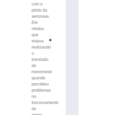
com o
piloto da
aeronave.
Ele
relatou
que
PRÓXIMO
ANTERIOR
estava
Horóscopo de hoje: Descubra as energias que influenciam
Polícia Civil prende homem por tráfico de dro
realizando
o
translado
do
monomotor
quando
percebeu
problemas
no
funcionamento
do
motor.