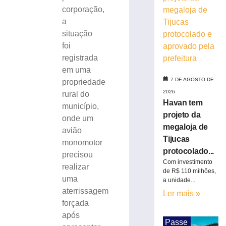
traseira
corporação,
de
a
ônibus
situação
durante
foi
desembarque
registrada
de
em uma
passageira
7 DE AGOSTO DE
propriedade
7
de
2026
rural do
agosto
Havan tem
município,
de
2026
projeto da
onde um
Ler
megaloja de
avião
mais
Tijucas
monomotor
»
protocolado...
precisou
Com investimento
realizar
de R$ 110 milhões,
Idoso
uma
a unidade...
morre
aterrissagem
Ler mais »
após
forçada
colisão
após
frontal
Passe