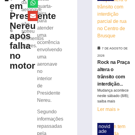
tráfico
da
em
,
quarta-
de
aeronave
2
pessoas
Presidente
feira
e
0
para
para
Nereu
não
2
exploração
atender
6
sofreu
sexual
após
uma
em
ferimentos
ocorrência
falha
SC
graves.
7 DE AGOSTO DE
envolvendo
7
no
de
2026
uma
agosto
Rock na Praça
motor
aeronave
de
altera o
2026
no
Ler
trânsito com
interior
mais
interdição...
de
Mudança acontece
»
Presidente
neste sábado (8/8);
Nereu.
saiba mais
Motociclista
Ler mais »
Segundo
morre
informações
após
repassadas
novid
bater
ade
na
pela