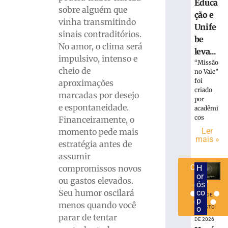
Educa
pessoas
sobre alguém que
ção e
por
vinha transmitindo
Unife
queda
sinais contraditórios.
be
de
No amor, o clima será
avião
leva...
impulsivo, intenso e
da
“Missão
cheio de
Voepass
no Vale”
foi
aproximações
7
criado
de
marcadas por desejo
por
agosto
e espontaneidade.
de
acadêmi
2026
cos
Financeiramente, o
Ler
Ler
momento pede mais
mais »
mais
estratégia antes de
»
assumir
Carregar
compromissos novos
H
mais »
or
ou gastos elevados.
ós
Seu humor oscilará
co
7 DE
p
menos quando você
o
AGOSTO
parar de tentar
DE 2026