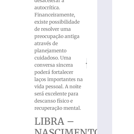
desacelerar a
autocrítica.
Financeiramente,
existe possibilidade
de resolver uma
preocupação antiga
através de
planejamento
cuidadoso. Uma
PRÓXIMO
ANTERIOR
conversa sincera
Barateiro Havan busca virada dia
Avião faz pouso forçado
poderá fortalecer
laços importantes na
vida pessoal. A noite
será excelente para
descanso físico e
recuperação mental.
LIBRA –
NASCIMENTO