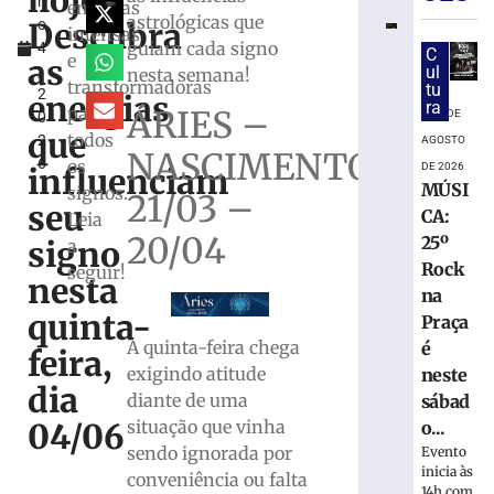
hoje:
h
hambúrgu
energias
astrológicas que
Descubra
o
beneficent
intensas
guiam cada signo
4
para
C
e
as
,
ul
nesta semana!
ajudar
transformadoras
tu
2
animais
energias
ra
para
ÁRIES –
7 DE
0
resgatados
que
todos
2
AGOSTO
em
NASCIMENTO
6
os
Brusque;
DE 2026
influenciam
MÚSI
veja
signos.
21/03 –
seu
como
CA:
Leia
participar
20/04
25º
signo
a
7
Rock
seguir!
nesta
de
na
agosto
de
quinta-
Praça
2026
A quinta-feira chega
é
feira,
Ler
exigindo atitude
neste
mais
dia
diante de uma
sábad
»
situação que vinha
04/06
o...
sendo ignorada por
Evento
STF
inicia às
conveniência ou falta
14h com