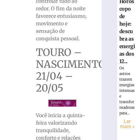
controlar tudo ao
Horós
redor. O fim da noite
copo
favorece entusiasmo,
de
movimento e
hoje:
sensação de
descu
conquista pessoal.
bra as
energi
TOURO –
as dos
NASCIMENTO
12...
Os
21/04 –
astros
trazem
20/05
energias
intensas
e
transfor
madoras
para...
Você inicia a quinta-
Ler
feira valorizando
mais »
tranquilidade,
conforto e relações