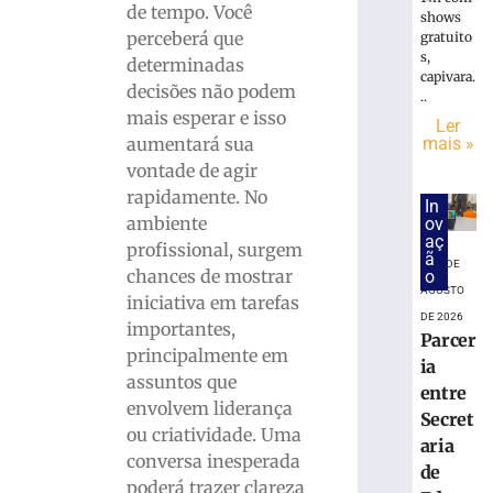
suspende
de tempo. Você
shows
julgament
perceberá que
gratuito
de
s,
determinadas
lei
capivara.
decisões não podem
que
..
proíbe
mais esperar e isso
Ler
jogos
mais »
aumentará sua
de
vontade de agir
azar
rapidamente. No
In
7
ambiente
ov
de
aç
agosto
profissional, surgem
ã
de
7 DE
chances de mostrar
o
2026
AGOSTO
iniciativa em tarefas
Ler
DE 2026
importantes,
mais
Parcer
principalmente em
»
ia
assuntos que
entre
envolvem liderança
Polícia
Secret
ou criatividade. Uma
Federal
aria
conversa inesperada
indicia
de
poderá trazer clareza
16