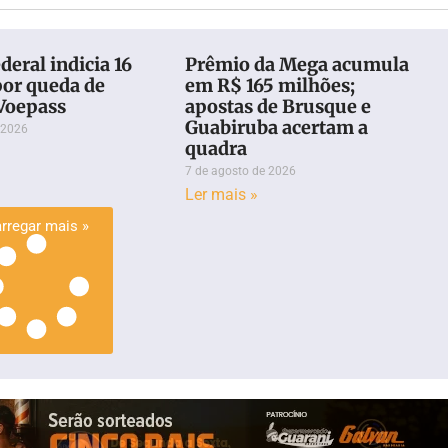
deral indicia 16
Prêmio da Mega acumula
por queda de
em R$ 165 milhões;
 Voepass
apostas de Brusque e
Guabiruba acertam a
 2026
quadra
7 de agosto de 2026
Ler mais »
rregar mais »