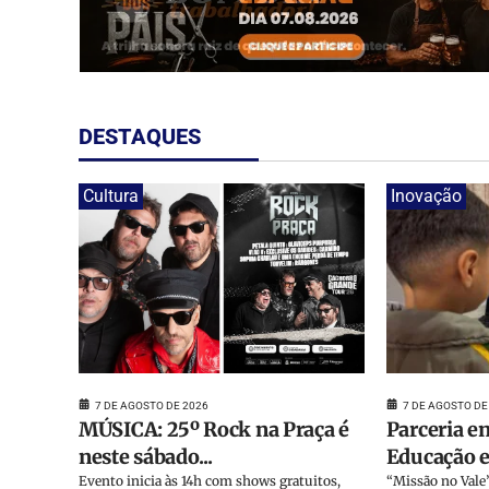
DESTAQUES
Cultura
Inovação
7 DE AGOSTO DE
7 DE AGOSTO DE 2026
Parceria en
MÚSICA: 25º Rock na Praça é
Educação e 
neste sábado...
“Missão no Vale”
Evento inicia às 14h com shows gratuitos,