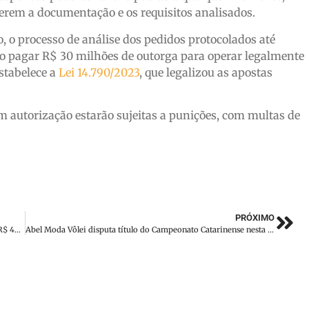
terem a documentação e os requisitos analisados.
, o processo de análise dos pedidos protocolados até
ão pagar R$ 30 milhões de outorga para operar legalmente
stabelece a
Lei 14.790/2023
, que legalizou as apostas
m autorização estarão sujeitas a punições, com multas de
PRÓXIMO
Mega-Sena sorteia nesta terça-feira prêmio acumulado em R$ 40 milhões
Abel Moda Vôlei disputa título do Campeonato Catarinense nesta quinta-feira (3)