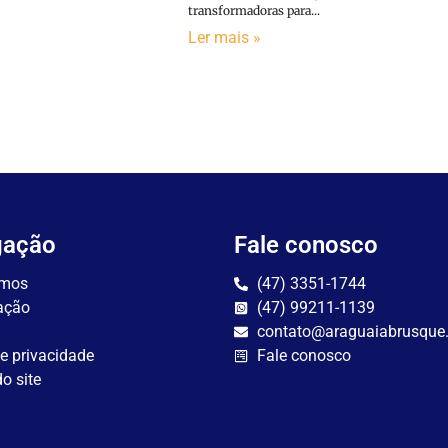
transformadoras para...
Ler mais »
gação
Fale conosco
mos
(47) 3351-1744
ação
(47) 99211-1139
contato@araguaiabrusque
de privacidade
Fale conosco
o site