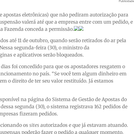
Publicidad
s de apostas eletrônicas) que não pediram autorização para
suspensão valerá até que a empresa entre com um pedido, e
 da Fazenda conceda a permissão.
os até 11 de outubro, quando serão retirados do ar pela
Nessa segunda-feira (30), o ministro da
áginas e aplicativos serão bloqueados.
 dias foi concedido para que os apostadores resgatem o
uncionamento no país. “Se você tem algum dinheiro em
em o direito de ter seu valor restituído. Já estamos
isponível na página do Sistema de Gestão de Apostas do
 dessa segunda (30), o sistema registrava 162 pedidos de
empresas fizeram pedidos.
ncionando os
sites
autorizados e que já estavam atuando.
uspensas poderão fazer o pedido a qualquer momento,