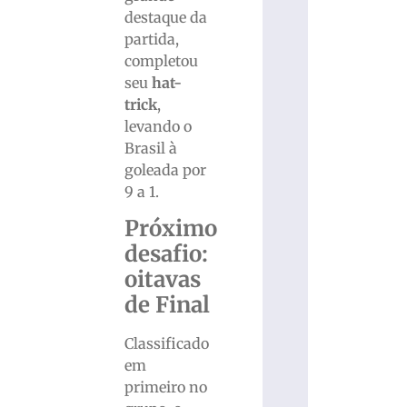
destaque da
partida,
completou
seu
hat-
trick
,
levando o
Brasil à
goleada por
9 a 1.
Próximo
desafio:
oitavas
de Final
Classificado
em
primeiro no