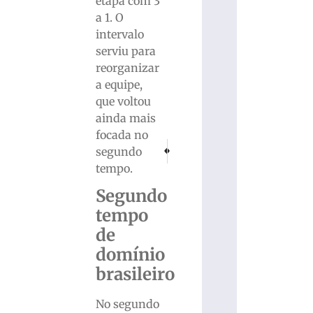
etapa com 3
a 1. O
intervalo
serviu para
reorganizar
a equipe,
que voltou
ainda mais
focada no
PRÓXIMO
ANTERIOR
segundo
OPORTUNIDADE: Mutirão abre 20 novas vaga
Jogos Abertos Comunitários de B
tempo.
Segundo
tempo
de
domínio
brasileiro
No segundo