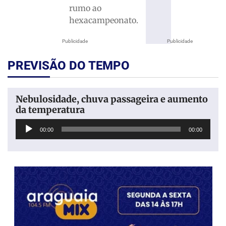
rumo ao
hexacampeonato.
Publicidade
Publicidade
PREVISÃO DO TEMPO
Nebulosidade, chuva passageira e aumento
da temperatura
Tocador
00:00
00:00
de
áudio