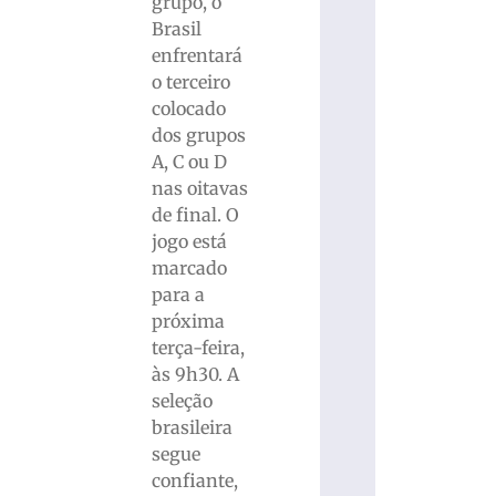
grupo, o
Brasil
enfrentará
o terceiro
colocado
dos grupos
A, C ou D
nas oitavas
de final. O
jogo está
marcado
para a
próxima
terça-feira,
às 9h30. A
seleção
brasileira
segue
confiante,