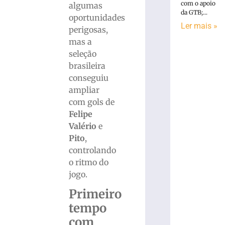
com o apoio
algumas
da GTB;...
oportunidades
Ler mais »
perigosas,
mas a
seleção
brasileira
conseguiu
ampliar
com gols de
Felipe
Valério
e
Pito
,
controlando
o ritmo do
jogo.
Primeiro
tempo
com