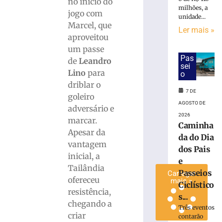
no início do
e
milhões, a
jogo com
unidade...
Passeios
Marcel, que
Ciclísticos
Ler mais »
aproveitou
mobilizam
um passe
Brusque
Pas
neste
de
Leandro
sei
sábado
Lino
para
o
(8)
driblar o
7 DE
7
goleiro
de
AGOSTO DE
adversário e
agosto
de
2026
marcar.
2026
Caminha
Apesar da
Ler
da do Dia
vantagem
mais
dos Pais
inicial, a
»
e
Tailândia
Passeios
Carregar
ofereceu
mais »
Ciclístico
resistência,
s...
chegando a
Três eventos
criar
contarão