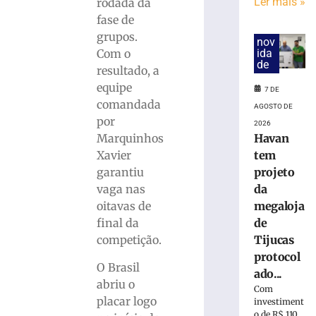
bola
Ler mais »
rodada da
parada
fase de
antes
grupos.
nov
de
ida
Com o
duelo
de
resultado, a
contra
equipe
o
7 DE
Maranhão
comandada
AGOSTO DE
por
7
2026
de
Havan
Marquinhos
agosto
de
tem
Xavier
2026
projeto
garantiu
Ler
da
vaga nas
mais
megaloja
oitavas de
»
de
final da
Tijucas
competição.
Caminhada
protocol
O Brasil
do
ado...
Dia
abriu o
Com
dos
placar logo
investiment
Pais
o de R$ 110