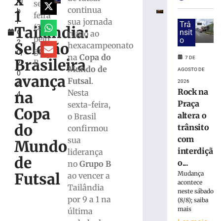
x
m
Vôlei
sexta-
continua
1
b
estreia
feira
sua jornada
r
hoje
Trâ
(20/9)
Tailândia:
o
nsit
rumo ao
(7)
pelo
o
2
no
Seleção
hexacampeonato
grupo
0,
Campeonato
na
Copa do
7 DE
Brasileira
B
2
Estadual
Mundo de
AGOSTO DE
0
avança
7
Futsal
.
2026
2
de
Rock na
Nesta
agosto
na
4
de
Praça
sexta-feira,
2026
Copa
altera o
o Brasil
Ler
do
trânsito
confirmou
mais
com
sua
»
Mundo
interdiçã
liderança
de
o...
no
Grupo B
Bruscão
Mudança
Futsal
ao vencer a
trabalha
acontece
Tailândia
organização
neste sábado
por 9 a 1 na
defensiva
(8/8); saiba
mais
e
última