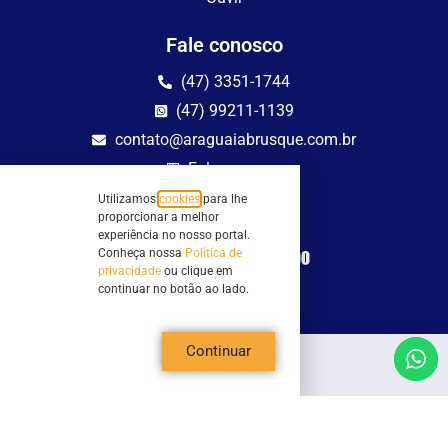
Fale conosco
(47) 3351-1744
(47) 99211-1139
contato@araguaiabrusque.com.br
Fale conosco
Utilizamos
cookies
para lhe
Site seguro
proporcionar a melhor
experiência no nosso portal.
Conheça nossa
Política de
privacidade
ou clique em
continuar no botão ao lado.
Continuar
Todos os direitos reservados - Sociedade Rádio Araguaia de Brusque Ltda -
CNPJ 82.983.230/0001-82
Mathilde Hoffmann, 66 - Centro II, Brusque, SC - 88353-120 - Centro Comercial
Geschäftshaus - Sl 21/22
Copyright © 2026 | Rádio Araguaia