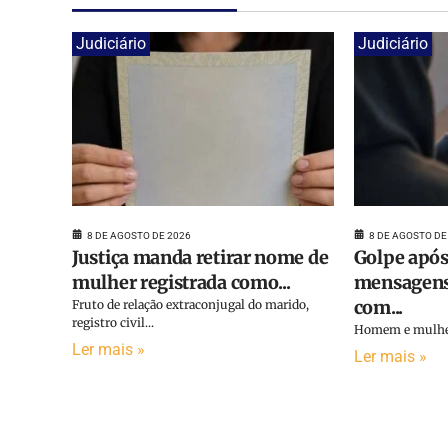
Judiciário
Judiciário
8 DE AGOSTO DE 2026
8 DE AGOSTO DE
Justiça manda retirar nome de
Golpe após
mulher registrada como...
mensagens
com...
Fruto de relação extraconjugal do marido,
registro civil...
Homem e mulher 
Ler mais »
Ler mais »