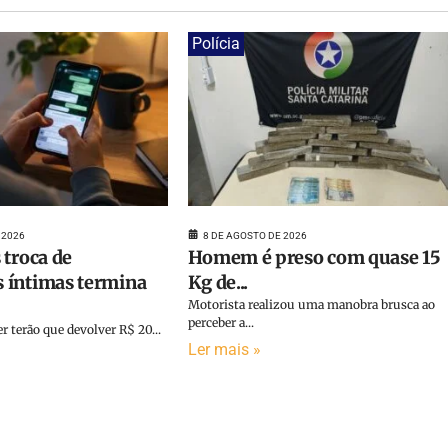
Polícia
 2026
8 DE AGOSTO DE 2026
 troca de
Homem é preso com quase 15
 íntimas termina
Kg de...
Motorista realizou uma manobra brusca ao
perceber a...
terão que devolver R$ 20...
Ler mais »