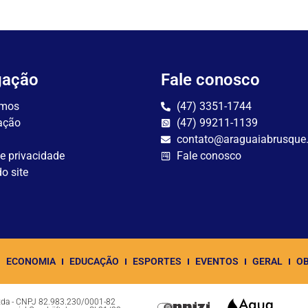
gação
Fale conosco
mos
(47) 3351-1744
ação
(47) 99211-1139
contato@araguaiabrusque
de privacidade
Fale conosco
o site
ECONOMIA
EDUCAÇÃO
ESPORTES
EVENTOS
GERAL
OB
Ltda - CNPJ 82.983.230/0001-82