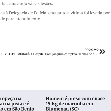
inha, causando várias lesões.
s à Delegacia de Polícia, enquanto a vítima foi levada por
de para atendimento.
PRÓXIMO
Alesc trabalha em importante iniciativa para quem usa a BR-101 em Santa Catarina
COMEMORAÇÃO: Hospital Dom Joaquim completa 60 anos de fundação
ropeça na
Homem é preso com quase
ai na pista e é
15 Kg de maconha em
do em São Bento
Blumenau (SC)