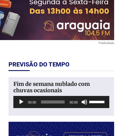
Publicidade
PREVISÃO DO TEMPO
Fim de semana nublado com
chuvas ocasionais
Tocador
Use
00:00
00:00
de
as
áudio
setas
para
cima
ou