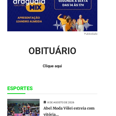
para
baixo
para
aumentar
ou
diminuir
o
Publicidade
volume.
OBITUÁRIO
Clique aqui
ESPORTES
8 DE AGOSTO DE 2026
Abel Moda Vôlei estreia com
vitória...