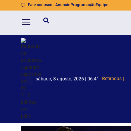
Fale conosco
Anuncie
Programação
Equipe
Retiradas da
TSE cria cons
sábado, 8 agosto, 2026 | 06:41