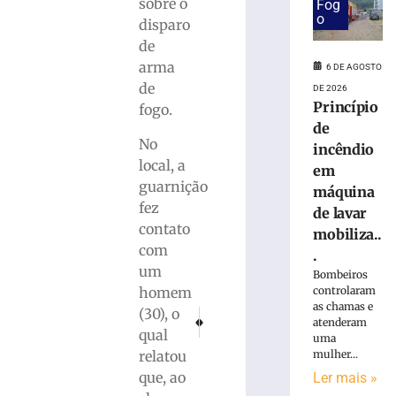
em
sobre o
Fog
obra
o
disparo
no
de
Centro
arma
6 DE AGOSTO
Administrativo
de
DE 2026
da
Princípio
fogo.
Havan
de
em
No
Brusque
incêndio
local, a
em
6
de
guarnição
máquina
agosto
fez
de
de lavar
2026
contato
mobiliza..
Ler
com
.
mais
um
Bombeiros
»
homem
controlaram
as chamas e
(30), o
PRÓXIMO
ANTERIOR
atenderam
Atletas paralímpicos participam do Parajas
Após colisão, motorista é conduzido
qual
Funcionária
uma
morre
relatou
mulher...
após
que, ao
Ler mais »
ônibus