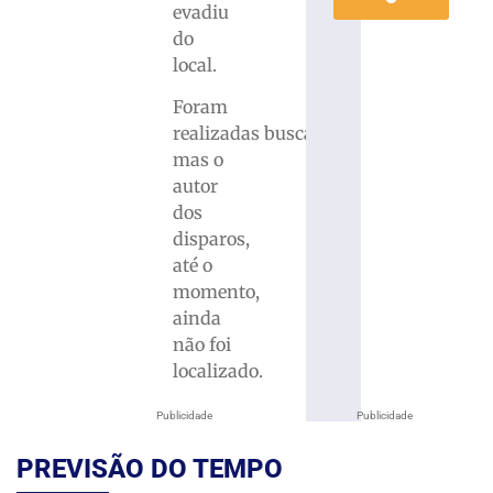
evadiu
do
local.
Foram
realizadas buscas,
mas o
autor
dos
disparos,
até o
momento,
ainda
não foi
localizado.
Publicidade
Publicidade
PREVISÃO DO TEMPO