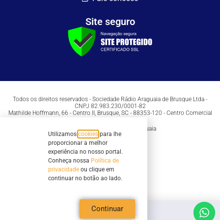
Site seguro
Todos os direitos reservados - Sociedade Rádio Araguaia de Brusque Ltda -
CNPJ 82.983.230/0001-82
Mathilde Hoffmann, 66 - Centro II, Brusque, SC - 88353-120 - Centro Comercial
Geschäftshaus - Sl 21/22
Copyright © 2026 | Rádio Araguaia
Utilizamos
cookies
para lhe
proporcionar a melhor
experiência no nosso portal.
Conheça nossa
Política de
privacidade
ou clique em
continuar no botão ao lado.
Continuar