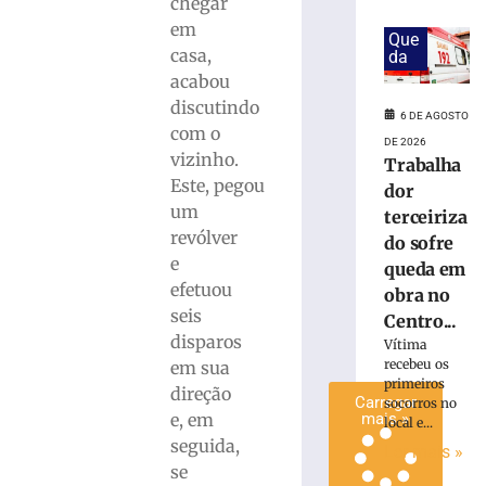
chegar
invadir
em
Que
restaurante
casa,
da
às
acabou
margens
discutindo
da
6 DE AGOSTO
BR-
com o
DE 2026
116
vizinho.
Trabalha
em
Este, pegou
dor
Papanduva
um
terceiriza
6
revólver
do sofre
de
agosto
e
queda em
de
efetuou
2026
obra no
seis
Ler
Centro...
disparos
mais
Vítima
recebeu os
em sua
»
primeiros
direção
Carregar
socorros no
e, em
mais »
local e...
seguida,
Ler mais »
se