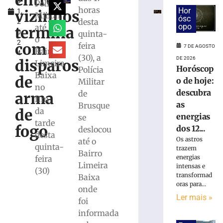
entre
3
em
Polícia
horas
Hor
vizinhos
1,
máquina
Militar
ósc
desta
2
de
opo
até
termina
0
quinta-
lavar
o
2
mobiliza
com
feira
7 DE AGOSTO
Bairro
4
Bombeiros,
(30), a
DE 2026
disparos
Limeira
em
Horóscop
Polícia
Baixa
Brusque
de
o de hoje:
Militar
no
6
descubra
de
arma
de
fim
agosto
as
Brusque
de
da
de
energias
se
2026
tarde
fogo
dos 12...
deslocou
Ler
desta
Os astros
até o
mais
quinta-
trazem
Bairro
»
energias
feira
Limeira
intensas e
(30)
transformad
Baixa
Trabalhador
oras para...
onde
terceirizado
Ler mais »
foi
sofre
queda
informada