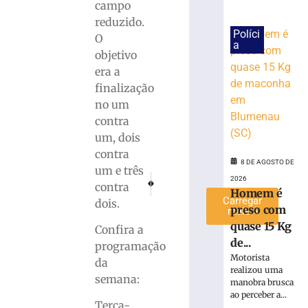
campo
para
reduzido.
a
Políci
O
Série
a
objetivo
C
era a
7
de
finalização
agosto
no um
de
2026
contra
Ler
um, dois
mais
contra
»
8 DE AGOSTO DE
um e três
PRÓXIMO
ANTERIOR
2026
contra
Corpo de Bombeiros inicia preparação para a
Bicicleta furtada é recuperada e devo
Homem é
Carregar
dois.
preso com
mais »
quase 15 Kg
Confira a
de...
programação
Motorista
da
realizou uma
semana:
manobra brusca
ao perceber a...
Terça-