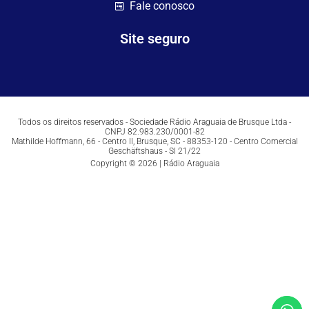
Fale conosco
Site seguro
Todos os direitos reservados - Sociedade Rádio Araguaia de Brusque Ltda -
CNPJ 82.983.230/0001-82
Mathilde Hoffmann, 66 - Centro II, Brusque, SC - 88353-120 - Centro Comercial
Geschäftshaus - Sl 21/22
Copyright © 2026 | Rádio Araguaia