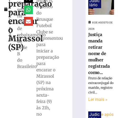
feira (5),
Judic
preparação
t
com
Vieira
iário
o elenco
o
vitória
segue
para
6
do
no
na
,
Campeonato
encarar
Brusque
zona
2
8 DE AGOSTO DE
Catarinense
Futebol
o
de
0
2026
8
Clube se
2
Justiça
rebaixamento
de
Mirassol
reapresentou
agosto
4
manda
da
de
para
(SP)
2026
retirar
Série
iniciar a
Ler
nome de
B
preparação
mais
mulher
do
para
»
registrada
Brasileiro
encarar o
como...
Mirassol
Fruto de relação
Serra
(SP) na
extraconjugal do
do
marido, registro
próxima
Rio
civil...
sexta-
do
Ler mais »
feira (9)
Rastro
será
às 21h,
interditada
no
Judic