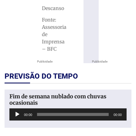
Descanso
Fonte:
Assessoria
de
Imprensa
– BFC
Publicidade
Publicidade
PREVISÃO DO TEMPO
Fim de semana nublado com chuvas
ocasionais
Tocador
00:00
00:00
de
áudio