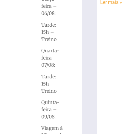
Ler mais »
feira –
06/08:
Tarde:
15h –
Treino
Quarta-
feira –
07/08:
Tarde:
15h –
Treino
Quinta-
feira –
09/08:
Viagem à