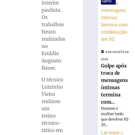
neste
iário
interior
sábado
paulista.
(8)
Os
para
trabalhos
corrida
foram
noturna
realizados
8
de
no
agosto
Estádio
8 DE AGOSTO DE
de
2026
Augusto
2026
Ler
Golpe após
Bauer.
mais
troca de
»
O técnico
mensagens
Luizinho
íntimas
Vieira
termina
Brusque
realizou
com...
anuncia
um
contratação
Homem e
mulher terão
do
treino
que devolver R$
zagueiro
técnico-
20...
João
tático em
Ler mais »
Maistro