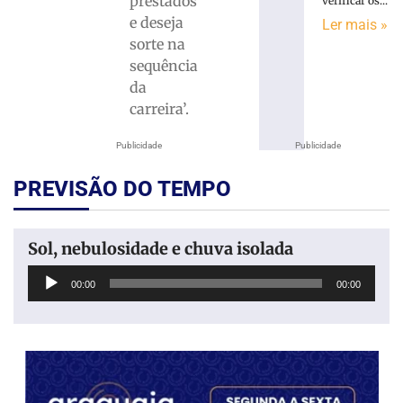
prestados
verificar os...
e deseja
Ler mais »
sorte na
sequência
da
carreira’.
Publicidade
Publicidade
PREVISÃO DO TEMPO
Sol, nebulosidade e chuva isolada
Tocador
00:00
00:00
de
áudio