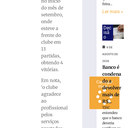
no inicio
feira...
adversário
do mês de
do
Ler mais »
setembro,
Brasileiro
onde
Série
Dec
esteve a
C
isã
frente do
5
o
de
clube em
agosto
6 DE
13
de
2026
AGOSTO DE
partidas,
Ler
2026
obtendo 4
mais
Banco é
vitórias.
»
condena
Em nota,
do a
Carregar
mais »
‘o clube
devolver
agradece
mais de
ao
R$...
profissional
TJSC
entendeu
pelos
que o banco
serviços
deveria