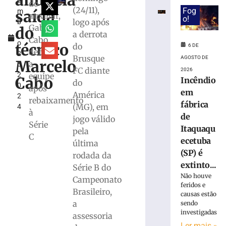
anuncia
e
das
do
(24/11),
Fog
saída
m
competições
auxiliar,
o!
logo após
b
durante
Gabriel
do
r
a derrota
Copa
Cabo,
o
Feminina
técnico
do
6 DE
deixam
2
em
Brusque
AGOSTO DE
Marcelo
a
5,
2027
FC diante
2026
2
equipe
Cabo
6
Incêndio
do
0
de
após
em
América
agosto
2
rebaixamento
de
fábrica
(MG), em
4
2026
à
de
jogo válido
Ler
Série
Itaquaqu
pela
mais
C
ecetuba
última
»
(SP) é
rodada da
extinto...
Série B do
Maiores
Não houve
Campeonato
campeões,
feridos e
Brasileiro,
Cruzeiro
causas estão
a
sendo
e
investigadas
Grêmio
assessoria
Ler mais »