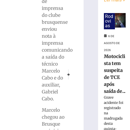
vão
de
às
imprensa
quartas
do clube
Rod
da
ovi
brusquense
Copa
as
enviou
do
nota à
Brasil
6 DE
imprensa
AGOSTO DE
6
de
comunicando
2026
agosto
Motocicli
a saída do
de
2026
sta tem
técnico
Ler
suspeita
Marcelo
PRÓXIMO
ANTERIOR
mais
de TCE
Cabo e do
Sport e Ceará voltam à Série A de 2025; Mi
Bombeiros e Samu salvam bebê de 
»
após
auxiliar,
saída de...
Gabriel
Grave
Bruscão
Cabo.
acidente foi
trabalha
registrado
Marcelo
de
na
olho
chegou ao
madrugada
no
Brusque
desta
próximo
quinta-