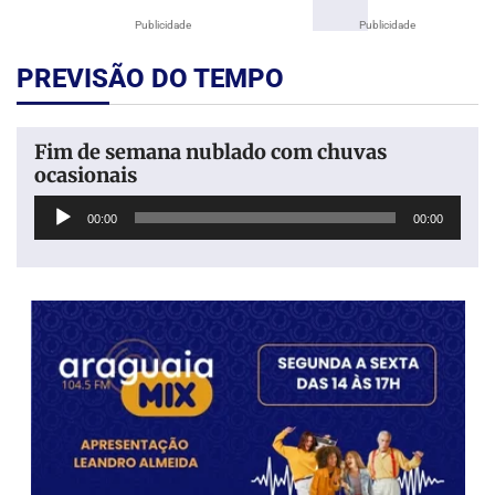
Publicidade
Publicidade
PREVISÃO DO TEMPO
Fim de semana nublado com chuvas
ocasionais
Tocador
00:00
00:00
de
áudio