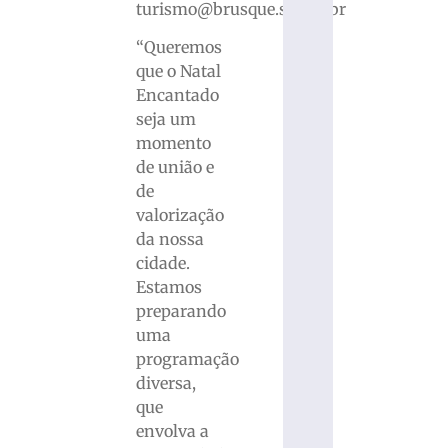
turismo@brusque.sc.gov.br
“Queremos
que o Natal
Encantado
seja um
momento
de união e
de
valorização
da nossa
cidade.
Estamos
preparando
uma
programação
diversa,
que
envolva a