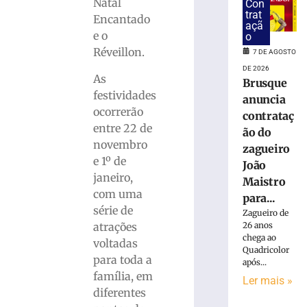
Livre
Natal
Con
Schlosser
trat
Encantado
açã
terá
e o
o
horário
Réveillon.
7 DE AGOSTO
especial
DE 2026
neste
As
Brusque
sábado
festividades
anuncia
(8),
ocorrerão
em
contrataç
entre 22 de
Brusque
ão do
novembro
7
zagueiro
de
e 1º de
João
agosto
janeiro,
de
Maistro
2026
com uma
para...
Ler
série de
Zagueiro de
mais
atrações
26 anos
»
chega ao
voltadas
Quadricolor
para toda a
após...
Rock
família, em
Ler mais »
na
diferentes
Praça