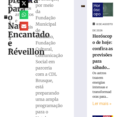
prepara
e
conta
seus
por meio
Hor
para
m
de
projetos
ósc
da
b
Brusque
opo
artísticos
o
r
Fundação
com
e
o
a
Natal
Municipal
8 DE AGOSTO
culturais
3,
38ª
de
DE 2026
Encantado
2
edição
Horóscop
Turismo,
0
do
e
o de hoje:
Fundação
2
Rodeio
confira as
Cultural,
Réveillon
5
Crioulo
previsões
Comunicação
Nacional
para
Social em
7
de
sábado...
parceria
agosto
Os astros
com a CDL
de
trazem
2026
Brusque,
energias
Ler
está
intensas e
mais
transformad
preparando
»
oras para...
uma ampla
Ler mais »
programação
Feira
para o