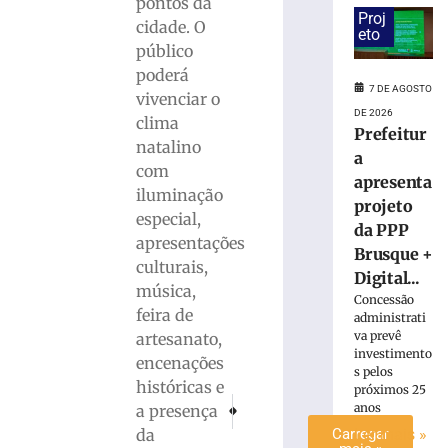
pontos da
altera
Proj
cidade. O
eto
o
público
trânsito
poderá
com
7 DE AGOSTO
vivenciar o
interdição
DE 2026
parcial
clima
Prefeitur
de
natalino
a
rua
com
apresenta
no
iluminação
Centro
projeto
especial,
de
da PPP
apresentações
Brusque
Brusque +
culturais,
7
Digital...
de
música,
Concessão
agosto
feira de
de
administrati
2026
va prevê
artesanato,
Ler
investimento
encenações
s pelos
mais
históricas e
próximos 25
»
PRÓXIMO
ANTERIOR
anos
a presença
Núcleo de Saúde e Segurança do Trabalho da
Festa das Vocações do Convento Sagr
da
Carregar
Ler mais »