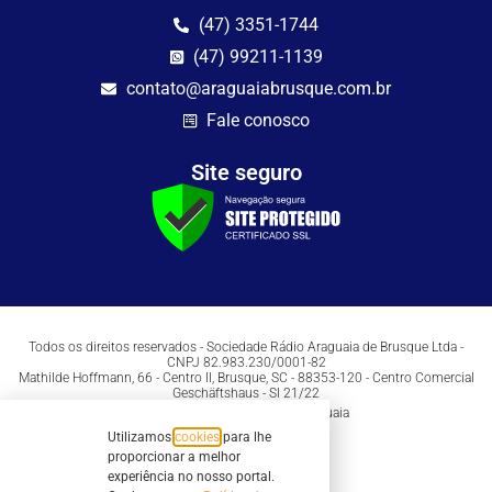
(47) 3351-1744
(47) 99211-1139
contato@araguaiabrusque.com.br
Fale conosco
Site seguro
Todos os direitos reservados - Sociedade Rádio Araguaia de Brusque Ltda -
CNPJ 82.983.230/0001-82
Mathilde Hoffmann, 66 - Centro II, Brusque, SC - 88353-120 - Centro Comercial
Geschäftshaus - Sl 21/22
Copyright © 2026 | Rádio Araguaia
Utilizamos
cookies
para lhe
proporcionar a melhor
experiência no nosso portal.