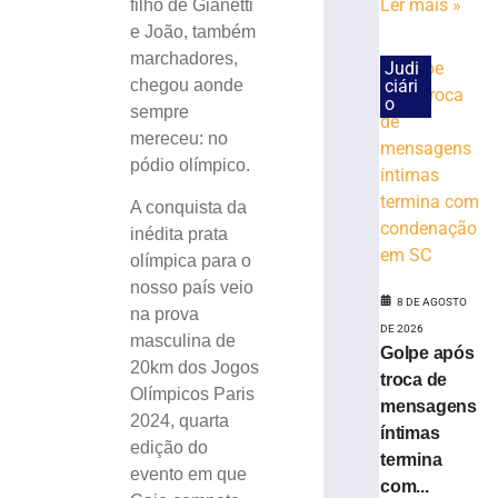
Ler mais »
filho de Gianetti
(8)
e João, também
para
marchadores,
corrida
Judi
chegou aonde
ciári
noturna
o
sempre
8
de
mereceu: no
agosto
pódio olímpico.
de
2026
Ler
A conquista da
mais
inédita prata
»
olímpica para o
nosso país veio
8 DE AGOSTO
na prova
Brusque
DE 2026
masculina de
anuncia
Golpe após
20km dos Jogos
contratação
troca de
do
Olímpicos Paris
mensagens
zagueiro
2024, quarta
íntimas
João
edição do
termina
Maistro
evento em que
para
com...