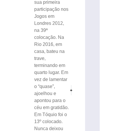
sua primeira
participação nos
Jogos em
Londres 2012,
na 39ª
colocação. Na
Rio 2016, em
casa, bateu na
trave,
terminando em
quarto lugar. Em
vez de lamentar
o “quase”,
PRÓXIMO
ANTERIOR
ajoelhou e
SÃO CRISTÓVÃO: Festa dos Motoristas chega
PM de Gaspar desmantela ‘delivery 
apontou para o
céu em gratidão.
Em Tóquio foi o
13º colocado.
Nunca deixou