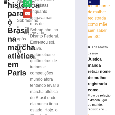
vitória
o
Olímpicos,
histórica
1
machistas
no
atleta
,
Campeonato
para
enquanto
de
2
Catarinense
treinava nas
o
Sobradinho
0
8
ruas de
2
é
de
Brasil
Sobradinho, no
agosto
4
recompensado
de
Distrito Federal.
na
2026
após
Enfrentou sol,
Ler
anos
marcha
8 DE AGOSTO
chuva,
mais
de
atlética
DE 2026
quilômetros e
»
resiliência
Justiça
quilômetros de
em
manda
treinos e
Serra
Paris
retirar nome
competições
do
de mulher
mundo afora
Rio
registrada
tentando levar a
do
como...
marcha atlética
Rastro
Fruto de relação
será
do Brasil onde
extraconjugal
interditada
ela nunca tinha
do marido,
neste
registro civil...
estado. Hoje, o
sábado