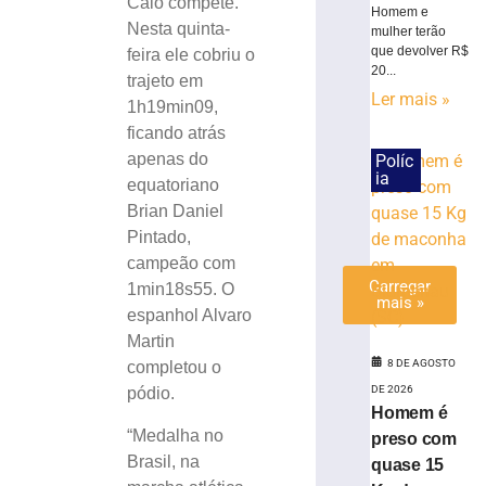
Caio compete.
a
Homem e
Nesta quinta-
mulher terão
Série
que devolver R$
feira ele cobriu o
C
20...
trajeto em
7
Ler mais »
de
1h19min09,
agosto
ficando atrás
de
2026
apenas do
Políc
Ler
ia
equatoriano
mais
Brian Daniel
»
Pintado,
campeão com
Carregar
1min18s55. O
mais »
espanhol Alvaro
Martin
8 DE AGOSTO
completou o
DE 2026
pódio.
Homem é
“Medalha no
preso com
Brasil, na
quase 15