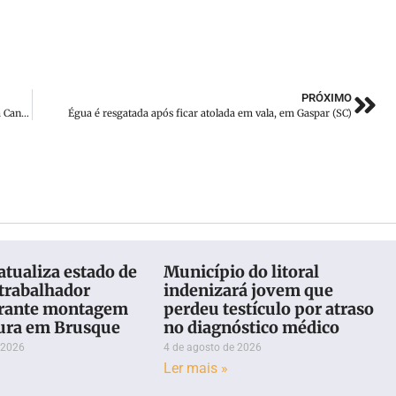
PRÓXIMO
Governo do Estado lança 2ªedição do Festival Santa Catarina Canta voltado à música brasileira
Égua é resgatada após ficar atolada em vala, em Gaspar (SC)
atualiza estado de
Município do litoral
 trabalhador
indenizará jovem que
urante montagem
perdeu testículo por atraso
tura em Brusque
no diagnóstico médico
 2026
4 de agosto de 2026
Ler mais »