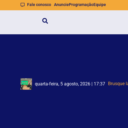
Fale conosco
Anuncie
Programação
Equipe
Homem é 
Defesa Ci
quarta-feira, 5 agosto, 2026 | 17:37
quarta-feira, 5 agosto, 2026 | 16:59