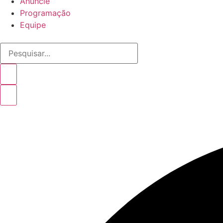
Anuncie
Programação
Equipe
Pesquisar...