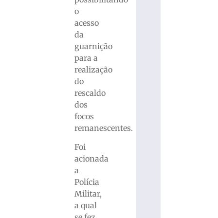
o
acesso
da
guarnição
para a
realização
do
rescaldo
dos
focos
remanescentes.
Foi
acionada
a
Polícia
Militar,
a qual
se fez