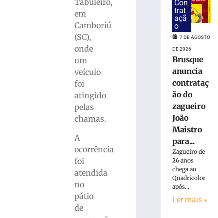
suspeita
Tabuleiro,
Con
de
trat
em
açã
tráfico
Camboriú
o
de
(SC),
7 DE AGOSTO
drogas
onde
DE 2026
em
Brusque
um
Brusque
anuncia
veículo
7
de
contrataç
foi
agosto
ão do
atingido
de
2026
zagueiro
pelas
Ler
João
chamas.
mais
Maistro
»
A
para...
ocorrência
Zagueiro de
foi
26 anos
Homem
chega ao
atendida
que
Quadricolor
no
matou
após...
mulher
pátio
Ler mais »
e
de
ocultou