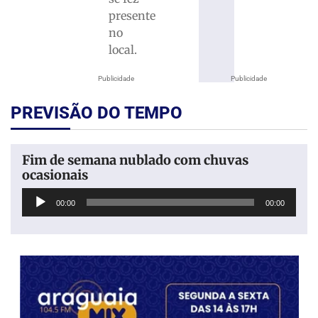
presente
no
local.
Publicidade
Publicidade
PREVISÃO DO TEMPO
Fim de semana nublado com chuvas
ocasionais
Tocador
00:00
00:00
de
áudio