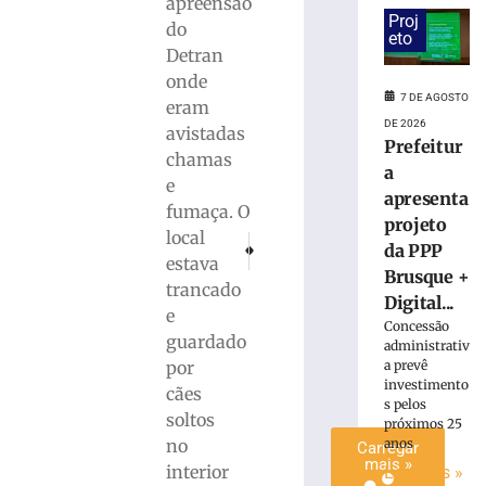
apreensão
cadáver
Proj
do
eto
é
Detran
condenado
onde
a
7 DE AGOSTO
eram
15
DE 2026
anos
avistadas
Prefeitur
de
chamas
a
prisão
e
apresenta
em
fumaça. O
Içara
projeto
local
PRÓXIMO
ANTERIOR
(SC)
da PPP
estava
Chuvas causam alagamentos e quedas de mur
ROD. IVO SILVEIRA: Acidente no bair
7
Brusque +
trancado
de
Digital...
agosto
e
de
Concessão
2026
guardado
administrativ
Ler
por
a prevê
investimento
mais
cães
s pelos
»
soltos
próximos 25
no
anos
Carregar
mais »
interior
Ler mais »