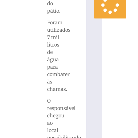
do
pátio.
Foram
utilizados
7 mil
litros
de
água
para
combater
às
chamas.
O
responsável
chegou
ao
local
possibilitando