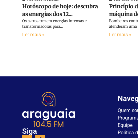
Horóscopo de hoje: descubra
Princípio 
as energias dos 12...
máquina de 
Os astros trazem energias intensas e
Bombeiros contr
transformadoras para...
atenderam uma m
Ler mais »
Ler mais »
Nave
Quem so
Program
Equipe
Siga
Política 