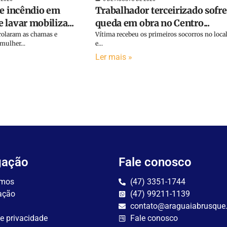
de incêndio em
Trabalhador terceirizado sofre
lavar mobiliza...
queda em obra no Centro...
olaram as chamas e
Vítima recebeu os primeiros socorros no loca
ulher...
e...
Ler mais »
gação
Fale conosco
mos
(47) 3351-1744
ação
(47) 99211-1139
contato@araguaiabrusque
de privacidade
Fale conosco