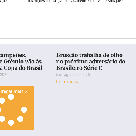
Pedro Costa, o Pedrinho, é o novo gerente de futebol do Brusque FC
Inscrições abertas para o Casamento Coletivo de Brusque
campeões,
Bruscão trabalha de olho
e Grêmio vão às
no próximo adversário do
a Copa do Brasil
Brasileiro Série C
 2026
5 de agosto de 2026
Ler mais »
rregar mais »