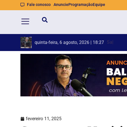
Fale conosco
Anuncie
Programação
Equipe
Samae pr
Princípio
quinta-feira, 6 agosto, 2026 | 16:41
fevereiro 11, 2025