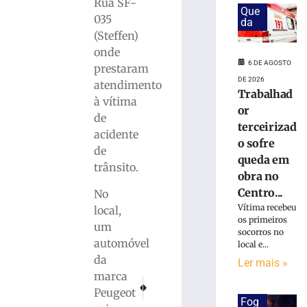
em
Rua SF-
Que
obra
035
da
no
(Steffen)
Centro
onde
Administrativo
6 DE AGOSTO
prestaram
da
DE 2026
atendimento
Havan
Trabalhad
em
à vítima
or
Brusque
de
terceirizad
6
acidente
o sofre
de
de
agosto
queda em
de
trânsito.
2026
obra no
Ler
Centro...
No
mais
Vítima recebeu
local,
os primeiros
»
um
socorros no
automóvel
local e...
da
Funcionária
Ler mais »
morre
marca
PRÓXIMO
ANTERIOR
após
Peugeot
Delegado Fernando Farias assumirá a DIC de Br
Motorista perde o controle e cai em rib
Fog
ônibus