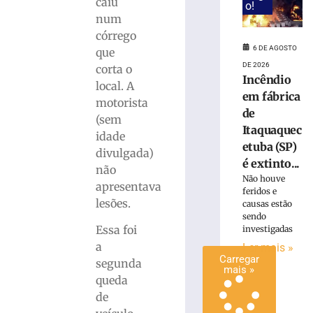
caiu
o!
invadir
num
restaurante
córrego
às
6 DE AGOSTO
que
margens
DE 2026
corta o
da
Incêndio
BR-
local. A
em fábrica
116
motorista
de
em
(sem
Papanduva
Itaquaquec
idade
etuba (SP)
6
divulgada)
de
é extinto...
agosto
não
de
Não houve
apresentava
2026
feridos e
lesões.
Ler
causas estão
sendo
mais
Essa foi
investigadas
»
a
Ler mais »
Carregar
segunda
mais »
queda
de