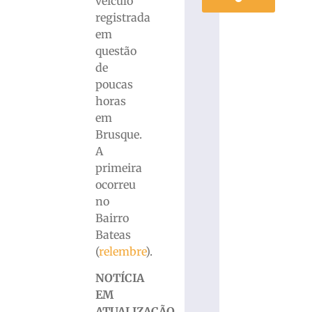
veículo
registrada
em
questão
de
poucas
horas
em
Brusque.
A
primeira
ocorreu
no
Bairro
Bateas
(
relembre
).
NOTÍCIA
EM
ATUALIZAÇÃO