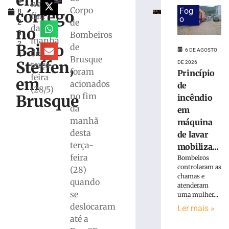
em
2
em
no
Corpo
Fog
córrego
8,
máquina
fim
o
de
2
de
da
no
0
Bombeiros
lavar
manhã
2
mobiliza
Bairro
de
6 DE AGOSTO
desta
4
Bombeiros,
Brusque
Steffen,
DE 2026
terça-
em
foram
Princípio
feira
Brusque
em
acionados
de
(28/5)
6
no fim
Brusque
incêndio
de
agosto
da
em
de
manhã
máquina
2026
desta
Ler
de lavar
terça-
mais
mobiliza...
feira
»
Bombeiros
controlaram as
(28)
chamas e
quando
Trabalhador
atenderam
se
uma mulher...
terceirizado
deslocaram
sofre
Ler mais »
queda
até a