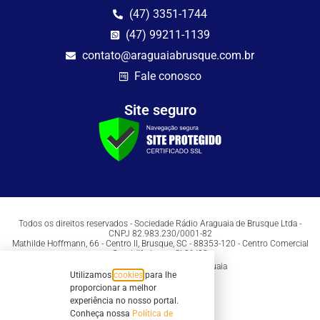
(47) 3351-1744
(47) 99211-1139
contato@araguaiabrusque.com.br
Fale conosco
Site seguro
Todos os direitos reservados - Sociedade Rádio Araguaia de Brusque Ltda -
CNPJ 82.983.230/0001-82
Mathilde Hoffmann, 66 - Centro II, Brusque, SC - 88353-120 - Centro Comercial
Geschäftshaus - Sl 21/22
Copyright © 2026 | Rádio Araguaia
Utilizamos
cookies
para lhe
proporcionar a melhor
experiência no nosso portal.
Conheça nossa
Política de