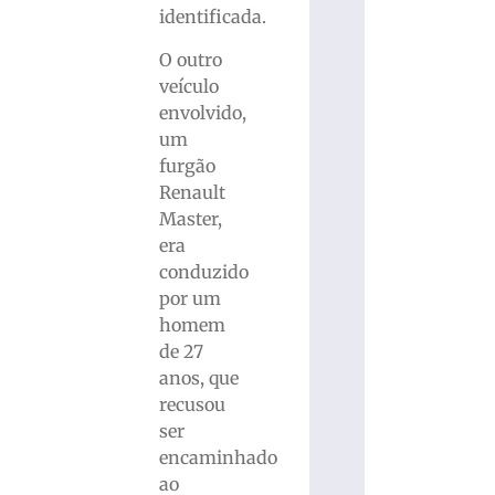
identificada.
O outro
veículo
envolvido,
um
furgão
Renault
Master,
era
conduzido
por um
homem
de 27
anos, que
recusou
ser
encaminhado
ao