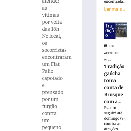
atender
encontrada...
as
Ler mais »
Carro
vítimas
capota
por volta
e
Tra
das 18h.
fica
diçã
o
parcialmente
No local,
submerso
os
7 DE
em
socorristas
área
AGOSTO DE
encontraram
de
2026
um Fiat
mangue
Tradição
Palio
na
gaúcha
capotado
SC-
toma
401
e
conta de
prensado
7
Brusque
de
por um
agosto
com a...
de
furgão
Evento
2026
contra
seguirá até
Ler
domingo (9);
um
mais
confira as
pequeno
atrações
»