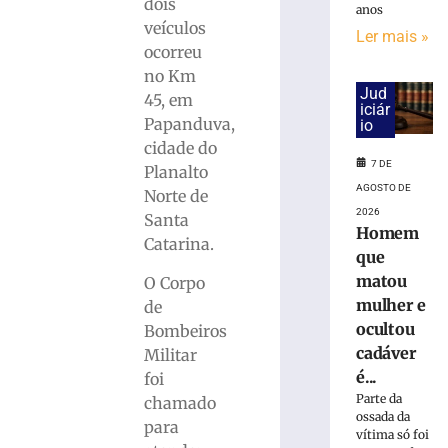
mulher
dois
anos
e
veículos
Ler mais »
ocultou
ocorreu
cadáver
no Km
é
Jud
45, em
condenado
iciár
Papanduva,
a
io
15
cidade do
7 DE
anos
Planalto
de
AGOSTO DE
Norte de
prisão
2026
Santa
em
Homem
Catarina.
Içara
que
(SC)
matou
O Corpo
7
mulher e
de
de
ocultou
agosto
Bombeiros
de
cadáver
Militar
2026
é...
foi
Ler
Parte da
chamado
mais
ossada da
para
»
vítima só foi