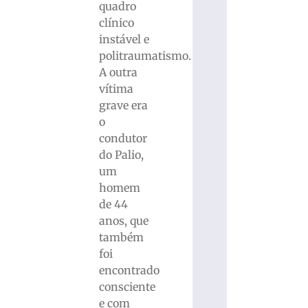
quadro
clínico
instável e
politraumatismo.
A outra
vítima
grave era
o
condutor
do Palio,
um
homem
de 44
anos, que
também
foi
encontrado
consciente
e com