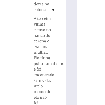
dores na
PRÓXIMO
ANTERIOR
coluna.
Suspeito de estuprar irmã adolescente é pre
Dengue em SC: Secretaria da Saúde 
A terceira
vítima
estava no
banco do
carona e
era uma
mulher.
Ela tinha
politraumatismo
e foi
encontrada
sem vida.
Até o
momento,
ela não
foi