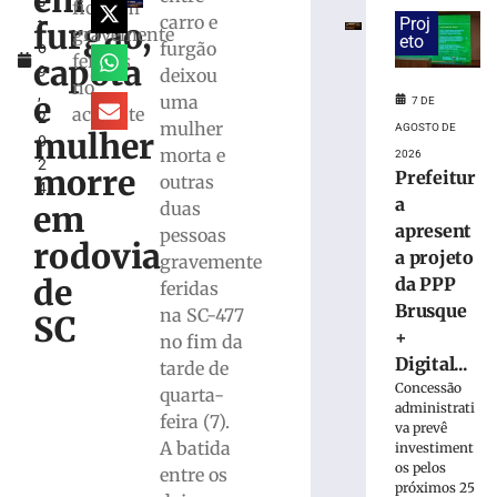
em
s
detidas
ficaram
carro e
Proj
furgão,
t
por
gravemente
eto
furgão
o
suspeita
feridas
capota
9
deixou
de
no
,
tráfico
e
uma
7 DE
acidente
2
de
mulher
AGOSTO DE
mulher
0
drogas
morta e
2026
2
em
morre
Prefeitur
outras
4
Brusque
a
duas
em
7
apresent
pessoas
de
rodovia
agosto
a projeto
gravemente
de
de
da PPP
feridas
2026
Brusque
Ler
na SC-477
SC
+
mais
no fim da
Digital...
»
tarde de
Concessão
quarta-
administrati
feira (7).
Homem
va prevê
A batida
que
investiment
os pelos
matou
entre os
próximos 25