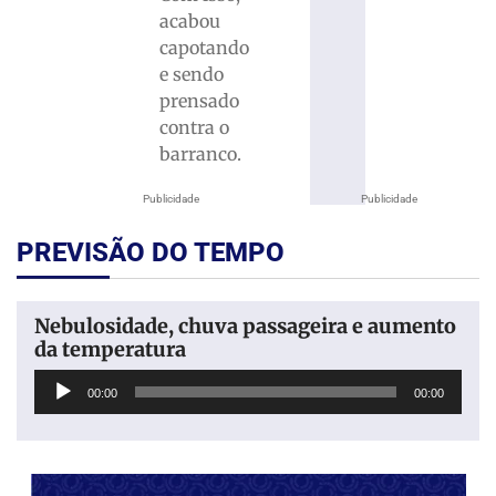
acabou
capotando
e sendo
prensado
contra o
barranco.
Publicidade
Publicidade
PREVISÃO DO TEMPO
Nebulosidade, chuva passageira e aumento
da temperatura
Tocador
00:00
00:00
de
áudio