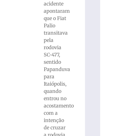
acidente
apontaram
que o Fiat
Palio
transitava
pela
rodovia
SC-477,
sentido
Papanduva
para
Itaiópolis,
quando
entrou no
acostamento
com a
intenção
de cruzar
a rodovia