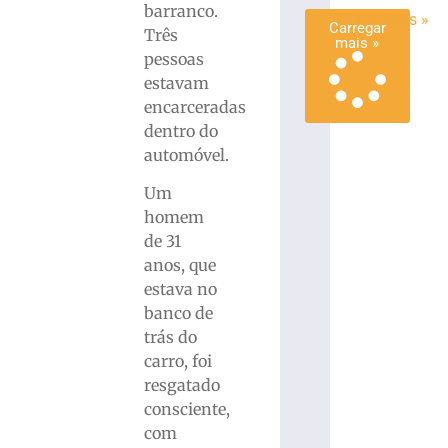
barranco.
Ler mais »
Carregar
Três
mais »
pessoas
estavam
encarceradas
dentro do
automóvel.
Um
homem
de 31
anos, que
estava no
banco de
trás do
carro, foi
resgatado
consciente,
com