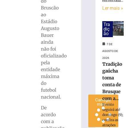
do
encontrada...
e
Bruscão
Ler mais »
Passeios
ao
Ciclísticos
Estádio
mobilizam
Tra
Augusto
Brusque
diç
ão
neste
Bauer
sábado
ainda
7 DE
(8)
não foi
AGOSTO DE
7
oficializado
de
2026
pela
agosto
Tradição
de
entidade
gaúcha
2026
máxima
Ler
toma
do
mais
conta de
futebol
»
Brusque
nacional.
com a...
Carregar
mais »
Evento
De
seguirá até
acordo
domingo (9);
confira as
com a
atrações