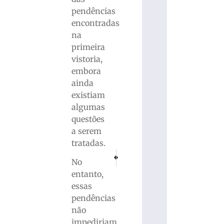
pendências
encontradas
na
primeira
vistoria,
embora
ainda
existiam
algumas
questões
a serem
tratadas.
PRÓXIMO
ANTERIOR
No
Nenhum apostador acerta as seis dezenas 
Retrô (PE) supera Anápolis e fica co
entanto,
essas
pendências
não
impediriam