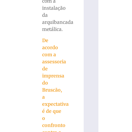
com a
instalação
da
arquibancada
metálica.
De
acordo
com a
assessoria
de
imprensa
do
Bruscão,
a
expectativa
é de que
o
confronto