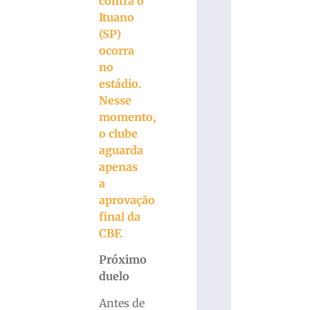
contra o
Ituano
(SP)
ocorra
no
estádio.
Nesse
momento,
o clube
aguarda
apenas
a
aprovação
final da
CBF.
Próximo
duelo
Antes de