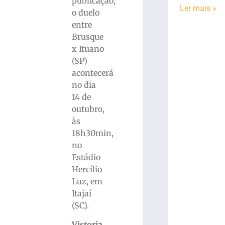
publicação,
Ler mais »
o duelo
entre
Brusque
x Ituano
(SP)
acontecerá
no dia
14 de
outubro,
às
18h30min,
no
Estádio
Hercílio
Luz, em
Itajaí
(SC).
Vistoria