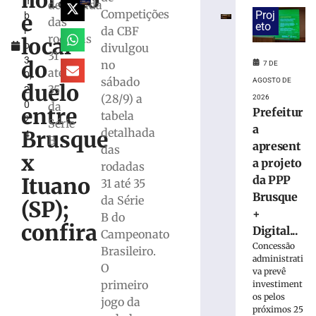
horário
m
Vôlei
detalhada
Competições
Proj
e
b
estreia
das
eto
da CBF
r
hoje
rodadas
local
o
divulgou
(7)
31
3
no
do
no
7 DE
até
0,
Campeonato
sábado
AGOSTO DE
duelo
35
2
Estadual
(28/9) a
2026
0
da
entre
7
Prefeitur
tabela
2
de
Série
a
detalhada
agosto
Brusque
4
B
de
apresent
das
2026
x
a projeto
rodadas
Ler
Ituano
da PPP
31 até 35
mais
Brusque
da Série
»
(SP);
+
B do
confira
Digital...
Campeonato
Bruscão
Concessão
Brasileiro.
trabalha
administrati
O
organização
va prevê
primeiro
investiment
defensiva
os pelos
e
jogo da
próximos 25