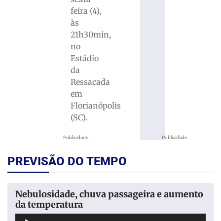
feira (4),
às
21h30min,
no
Estádio
da
Ressacada
em
Florianópolis
(SC).
Publicidade
Publicidade
PREVISÃO DO TEMPO
Nebulosidade, chuva passageira e aumento
da temperatura
Tocador