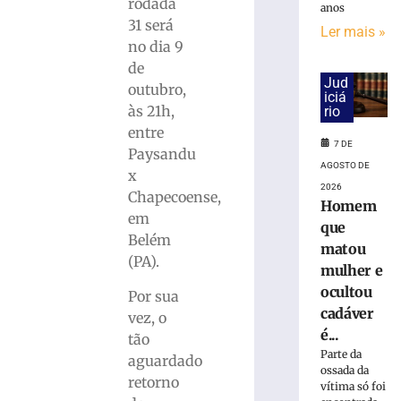
bola
rodada
anos
parada
31 será
Ler mais »
antes
no dia 9
de
de
duelo
Jud
outubro,
contra
iciá
às 21h,
rio
o
Maranhão
entre
7 DE
Paysandu
7
de
AGOSTO DE
x
agosto
2026
de
Chapecoense,
Homem
2026
em
que
Ler
Belém
matou
mais
(PA).
mulher e
»
ocultou
Por sua
cadáver
vez, o
Caminhada
é...
tão
do
Parte da
Dia
aguardado
ossada da
dos
retorno
vítima só foi
Pais