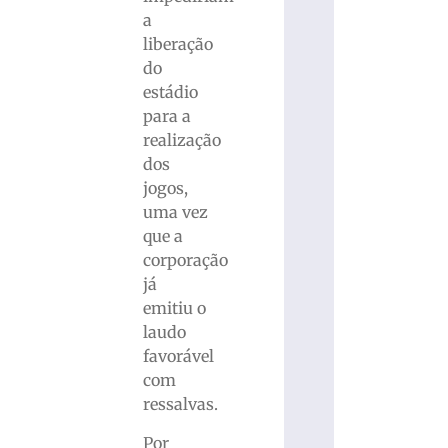
a
liberação
do
estádio
para a
realização
dos
jogos,
uma vez
que a
corporação
já
emitiu o
laudo
favorável
com
ressalvas.
Por