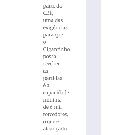
parte da
CBF,
uma das
exigências
para que
o
Gigantinho
possa
receber
as
partidas
é a
capacidade
mínima
de 6 mil
torcedores,
o que é
alcançado