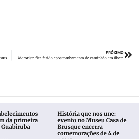
PRÓXIMO
VÍDEO: Pouso de emergência de avião na BR-101 em Garuva causa lentidão no trânsito
Motorista fica ferido após tombamento de caminhão em Ilhota
abelecimentos
História que nos une:
am da primeira
evento no Museu Casa de
o Guabiruba
Brusque encerra
comemorações de 4 de