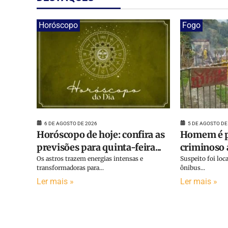
Horóscopo
Fogo
6 DE AGOSTO DE 2026
5 DE AGOSTO DE
Horóscopo de hoje: confira as
Homem é p
previsões para quinta-feira...
criminoso a
Os astros trazem energias intensas e
Suspeito foi lo
transformadoras para...
ônibus...
Ler mais »
Ler mais »