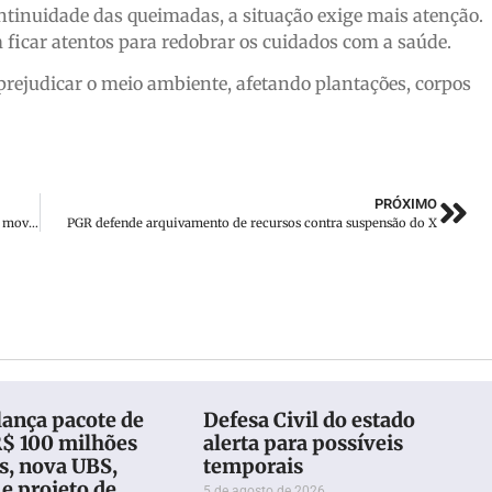
ontinuidade das queimadas, a situação exige mais atenção.
ficar atentos para redobrar os cuidados com a saúde.
ejudicar o meio ambiente, afetando plantações, corpos
PRÓXIMO
Santa Catarina tem julho recorde com aumento de 225% no movimento de passageiros internacionais
PGR defende arquivamento de recursos contra suspensão do X
lança pacote de
Defesa Civil do estado
R$ 100 milhões
alerta para possíveis
s, nova UBS,
temporais
 e projeto de
5 de agosto de 2026