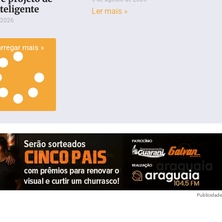
teligente
Ler mais »
 2026
rregar mais »
Publicidad