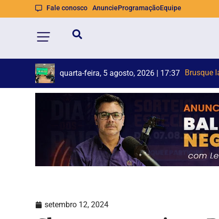
Fale conosco
Anuncie
Programação
Equipe
Homem é
Defesa Ci
quarta-feira, 5 agosto, 2026 | 17:37
quarta-feira, 5 agosto, 2026 | 16:59
setembro 12, 2024