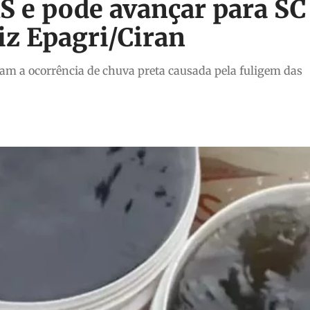
S e pode avançar para SC
iz Epagri/Ciran
ram a ocorrência de chuva preta causada pela fuligem das