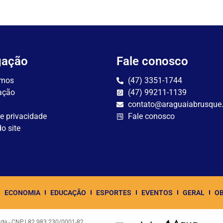
gação
Fale conosco
mos
(47) 3351-1744
ação
(47) 99211-1139
contato@araguaiabrusque
de privacidade
Fale conosco
o site
ECONOMIA
EDUCAÇÃO
ESPORTES
EVENTOS
GERAL
OB
Ltda - CNPJ 82.983.230/0001-82