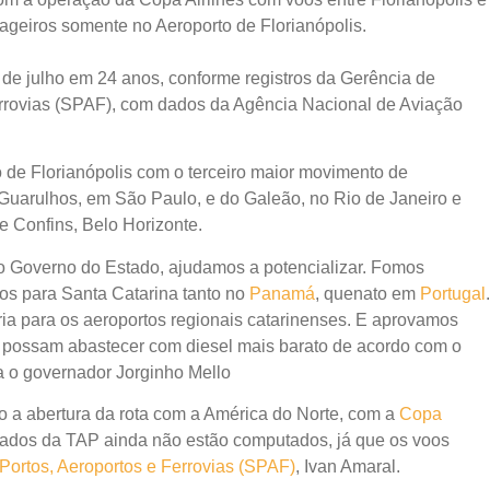
geiros somente no Aeroporto de Florianópolis.
e julho em 24 anos, conforme registros da Gerência de
Ferrovias (SPAF), com dados da Agência Nacional de Aviação
o de Florianópolis com o terceiro maior movimento de
 Guarulhos, em São Paulo, e do Galeão, no Rio de Janeiro e
e Confins, Belo Horizonte.
mo Governo do Estado, ajudamos a potencializar. Fomos
os para Santa Catarina tanto no
Panamá
, quenato em
Portugal
.
ia para os aeroportos regionais catarinenses. E aprovamos
s possam abastecer com diesel mais barato de acordo com o
a o governador Jorginho Mello
o a abertura da rota com a América do Norte, com a
Copa
s dados da TAP ainda não estão computados, já que os voos
Portos, Aeroportos e Ferrovias (SPAF)
, Ivan Amaral.