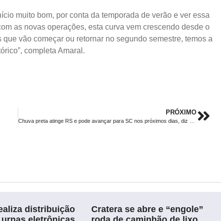
nício muito bom, por conta da temporada de verão e ver essa
 com as novas operações, esta curva vem crescendo desde o
s que vão começar ou retornar no segundo semestre, temos a
tórico”, completa Amaral.
PRÓXIMO
Chuva preta atinge RS e pode avançar para SC nos próximos dias, diz Epagri/Ciran
aliza distribuição
Cratera se abre e “engole”
 urnas eletrônicas
roda de caminhão de lixo