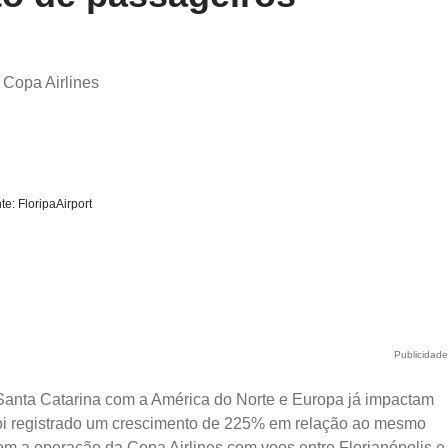
 Copa Airlines
te: FloripaAirport
Publicidad
Santa Catarina com a América do Norte e Europa já impactam
foi registrado um crescimento de 225% em relação ao mesmo
om a operação da Copa Airlines com voos entre Florianópolis e