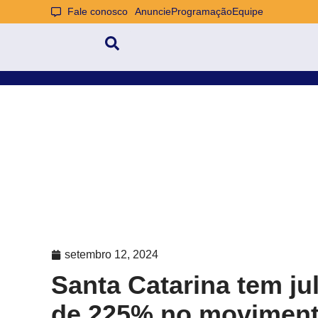
Fale conosco
Anuncie
Programação
Equipe
setembro 12, 2024
Santa Catarina tem j
de 225% no moviment