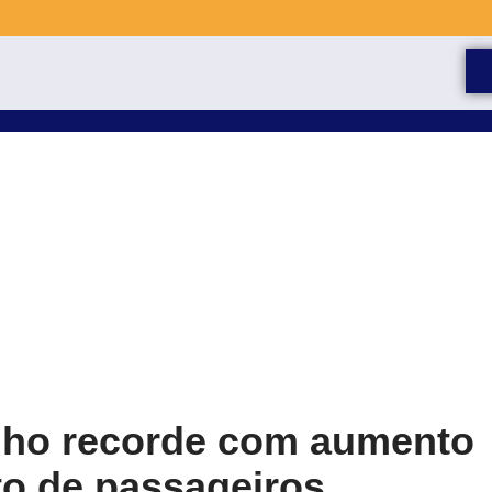
ulho recorde com aumento
o de passageiros