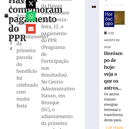
Havan
h
debate
Havan,
da Havan
comemoram
o
regional
em
comemoram
1
sobre
Hor
Brusque
pagamento
2
ósc
nesta sexta-
desafios
(SC),
opo
,
da
do
feira, 12, o
o
2
tributação
pagamento
9 DE
PPR
adiantamento
0
municipal
do PPR
AGOSTO DE
2
da
9
(Programa
2026
4
de
primeira
Horósco
de
agosto
parcela
de
po de
Participação
2026
do
hoje:
nos
Ler
benefício
veja o
Resultados).
mais
foi
que os
No Centro
»
celebrado
astros...
Administrativo
com
Os astros
Havan, em
muita
Retiradas
trazem
Brusque
da
energias
festa
(SC), o
intensas e
poupança
transforma
adiantamento
superam
doras para...
depósitos
da primeira
Ler mais