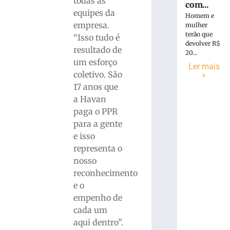
todas as
com...
equipes da
Homem e
empresa.
mulher
terão que
“Isso tudo é
devolver R$
resultado de
20...
um esforço
Ler mais
coletivo. São
»
17 anos que
a Havan
paga o PPR
para a gente
e isso
representa o
nosso
reconhecimento
e o
empenho de
cada um
aqui dentro”.