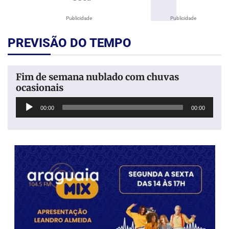
Publicidade
Publicidade
PREVISÃO DO TEMPO
Fim de semana nublado com chuvas
ocasionais
Tocador
00:00
00:00
de
áudio