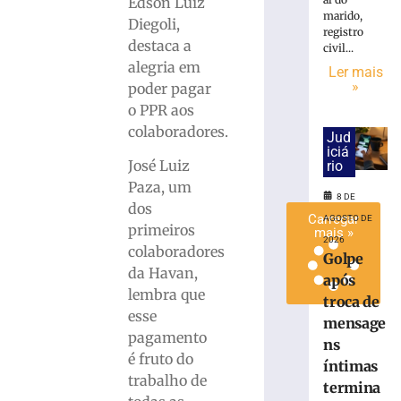
Edson Luiz
ISS
marido,
Diegoli,
do
registro
destaca a
civil...
Simples
alegria em
Ler mais
8
»
poder pagar
de
agosto
o PPR aos
de
2026
colaboradores.
Jud
Ler
iciá
José Luiz
rio
mais
Paza, um
»
8 DE
dos
Carregar
AGOSTO DE
primeiros
mais »
2026
colaboradores
Golpe
da Havan,
após
lembra que
troca de
esse
mensage
pagamento
ns
é fruto do
íntimas
trabalho de
termina