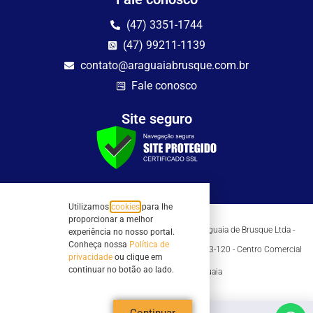
(47) 3351-1744
(47) 99211-1139
contato@araguaiabrusque.com.br
Fale conosco
Site seguro
Utilizamos
cookies
para lhe
proporcionar a melhor
Todos os direitos reservados - Sociedade Rádio Araguaia de Brusque Ltda -
experiência no nosso portal.
CNPJ 82.983.230/0001-82
Conheça nossa
Política de
Mathilde Hoffmann, 66 - Centro II, Brusque, SC - 88353-120 - Centro Comercial
privacidade
ou clique em
Geschäftshaus - Sl 21/22
continuar no botão ao lado.
Copyright © 2026 | Rádio Araguaia