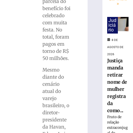
em
parcela do
»
R$
benefício foi
7,15
celebrado
bilhões
Jud
com muita
em
iciá
festa. No
rio
julho
total, foram
8
8 DE
de
pagos em
agosto
AGOSTO DE
torno de R$
de
2026
2026
50 milhões.
Justiça
Ler
manda
Mesmo
mais
retirar
diante do
»
nome de
cenário
mulher
atual do
STJ
registra
varejo
inclui
da
brasileiro, o
honorários
como...
diretor-
sucumbenciai
Fruto de
na
presidente
relação
base
da Havan,
extraconjug
do
al do