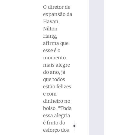
O diretor de
expansão da
Havan,
Nilton
Hang,
afirma que
esse é o
momento
mais alegre
do ano, já
que todos
estão felizes
e com
dinheiro no
bolso. “Toda
essa alegria
é fruto do
PRÓXIMO
ANTERIOR
Esportivo de luxo é flagrado ultrapassan
Operadoras de jogos online deve
esforço dos