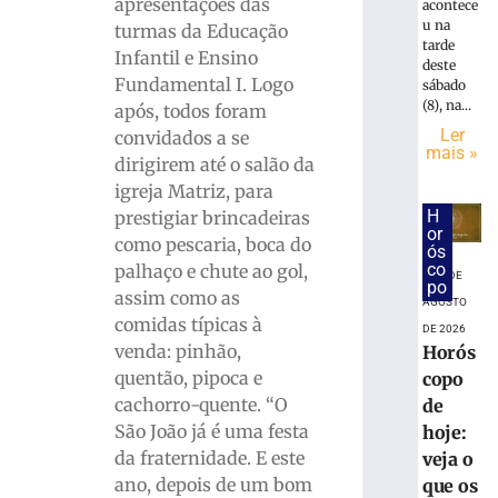
honorário
apresentações das
acontece
sucumbenc
u na
turmas da Educação
na
tarde
Infantil e Ensino
deste
base
Fundamental I. Logo
sábado
do
(8), na...
após, todos foram
ISS
Ler
convidados a se
do
mais »
Simples
dirigirem até o salão da
igreja Matriz, para
9
de
H
prestigiar brincadeiras
agosto
or
de
como pescaria, boca do
ós
2026
co
palhaço e chute ao gol,
9 DE
Ler
po
assim como as
AGOSTO
mais
comidas típicas à
DE 2026
»
venda: pinhão,
Horós
quentão, pipoca e
copo
Prefeitura
cachorro-quente. “O
de
de
São João já é uma festa
hoje:
Brusque
da fraternidade. E este
veja o
assina
ano, depois de um bom
que os
contrato