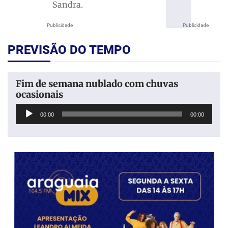
Sandra.
Publicidade
Publicidade
PREVISÃO DO TEMPO
Fim de semana nublado com chuvas
ocasionais
Tocador
00:00
00:00
de
áudio