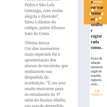
a
Carregar
Pedro e São Luís
mais »
retirar
Gonzaga, com muita
nome
alegria e diversão”,
de
falou o diretor do
mulhe
colégio, padre Silvano
r
João da Costa.
regist
rada
Última dança
como..
Um dos momentos
.
mais especiais foi a
Fruto de
apresentação dos
relação
alunos do terceirão, que
extracon
realizaram sua
jugal do
marido,
despedida da
registro
instituição. “É um ano
civil...
muito marcante para
Ler
os estudantes da 3ª
mais »
série do Ensino Médio,
um ano de despedida,