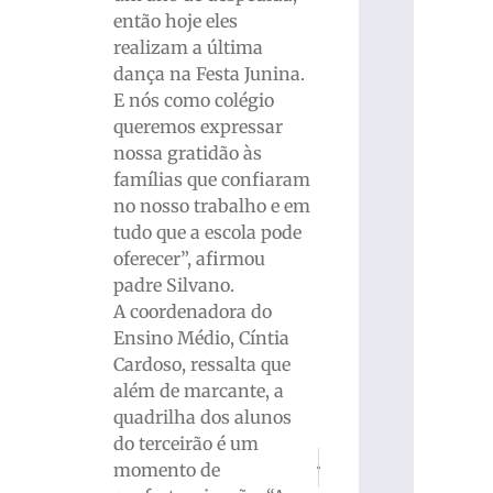
então hoje eles
realizam a última
dança na Festa Junina.
E nós como colégio
queremos expressar
nossa gratidão às
famílias que confiaram
no nosso trabalho e em
tudo que a escola pode
oferecer”, afirmou
padre Silvano.
A coordenadora do
Ensino Médio, Cíntia
Cardoso, ressalta que
além de marcante, a
quadrilha dos alunos
do terceirão é um
PRÓXIMO
ANTERIOR
momento de
Missa com os festeiros marca últ
Isadora Pacheco, skatist