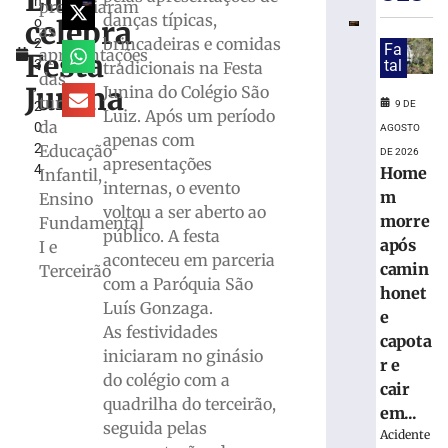
Luiz
h
para
prestigiaram
danças típicas,
celebra
o
obras
as
brincadeiras e comidas
2
de
Fa
apresentações
Festa
3
tal
tradicionais na Festa
drenagem
das
,
e
Junina
Junina do Colégio São
turmas
9 DE
2
pavimenta
Luiz. Após um período
da
0
em
AGOSTO
apenas com
2
Educação
ruas
DE 2026
apresentações
4
Home
da
Infantil,
internas, o evento
Limeira
m
Ensino
voltou a ser aberto ao
morre
9
Fundamental
público. A festa
de
após
I e
agosto
aconteceu em parceria
de
camin
Terceirão
2026
com a Paróquia São
honet
Ler
Luís Gonzaga.
e
mais
As festividades
capota
»
iniciaram no ginásio
r e
do colégio com a
cair
quadrilha do terceirão,
STJ
em...
inclui
seguida pelas
Acidente