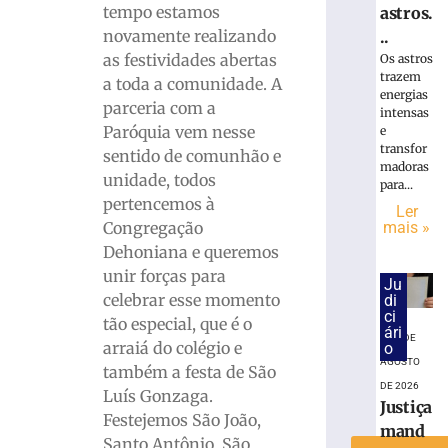
tempo estamos
astros.
para
novamente realizando
..
início
das
as festividades abertas
Os astros
trazem
obras
a toda a comunidade. A
energias
do
parceria com a
intensas
Canal
Paróquia vem nesse
e
Extravasor
transfor
sentido de comunhão e
no
madoras
unidade, todos
Lote
para...
pertencemos à
3
Ler
da
mais »
Congregação
Beira
Dehoniana e queremos
Rio
unir forças para
Ju
9
celebrar esse momento
di
de
ci
tão especial, que é o
agosto
ári
de
8 DE
arraiá do colégio e
o
2026
AGOSTO
também a festa de São
Ler
DE 2026
Luís Gonzaga.
mais
Justiça
Festejemos São João,
»
mand
Santo Antônio, São