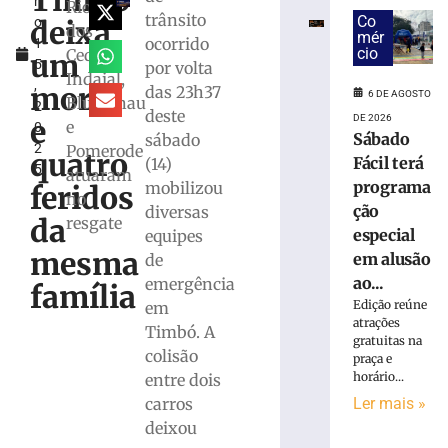
Timbó
h
por
Rio
trânsito
Co
deixa
o
tráfico
dos
mér
ocorrido
1
após
cio
Cedros,
um
5
por volta
PM
Indaial,
,
atender
morto
das 23h37
6 DE AGOSTO
Blumenau
2
ocorrência
deste
DE 2026
e
e
0
de
Sábado
sábado
2
Pomerode
violência
quatro
Fácil terá
(14)
5
doméstica
atuaram
programa
mobilizou
feridos
em
no
ção
diversas
Itajaí
da
resgate
especial
equipes
6
mesma
de
em alusão
de
agosto
ao...
emergência
de
família
2026
Edição reúne
em
Ler
atrações
Timbó. A
gratuitas na
mais
colisão
praça e
»
horário...
entre dois
Ler mais »
carros
Motorista
deixou