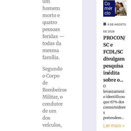
fica
um
Co
ferida
homem
mér
após
cio
morto e
carro
quatro
colidir
6 DE AGOSTO
pessoas
contra
DE 2026
feridas —
poste
PROCON/
em
todas da
SC e
Gaspar
mesma
FCDL/SC
6
família.
divulgam
de
pesquisa
agosto
Segundo
de
inédita
2026
o Corpo
sobre o...
Ler
de
O
mais
Bombeiros
levantament
»
Militar, o
o identificou
que 67% dos
condutor
consumidore
de um
Bombeiros
s
capturam
dos
pretendem...
jararacuçu
veículos,
Ler mais »
em