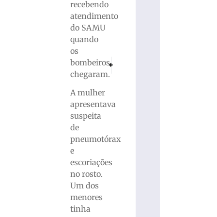
recebendo
atendimento
do SAMU
quando
os
PRÓXIMO
ANTERIOR
bombeiros
Tragédia no mar: Homem morre afogado na 
Mulher fica inconsciente após que
chegaram.
A mulher
apresentava
suspeita
de
pneumotórax
e
escoriações
no rosto.
Um dos
menores
tinha