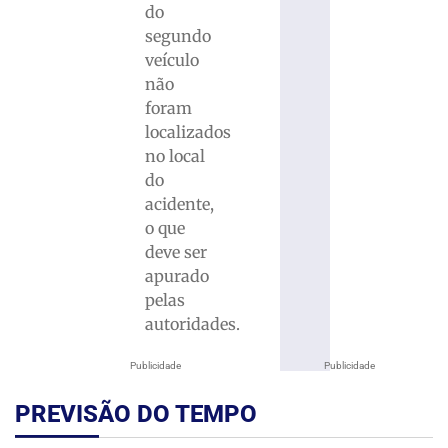
do
segundo
veículo
não
foram
localizados
no local
do
acidente,
o que
deve ser
apurado
pelas
autoridades.
Publicidade
Publicidade
PREVISÃO DO TEMPO