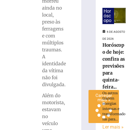
morreu
pátio
ainda no
de
Hor
local,
ósc
residência
opo
preso às
no
ferragens
Bairro
6 DE AGOSTO
Águas
e com
DE 2026
Claras
múltiplos
Horóscop
6
traumas.
o de hoje:
de
A
agosto
confira as
de
identidade
previsões
2026
da vítima
Ler
para
não foi
mais
quinta-
divulgada.
»
feira...
Os astros
Além do
Carregar
trazem
mais »
motorista,
energias
estavam
intensas e
transformado
no
ras para...
veículo
Ler mais »