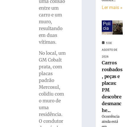
ferido
uma colisão
após
Ler mais »
entre um
desviar
carro e um
de
muro,
cachorro
Polí
resultando
cia
e
em duas
colidir
contra
vítimas.
5 DE
poste
AGOSTO DE
No local, um
no
2026
Bairro
GM Cobalt
Carros
Águas
prata, com
roubados
Claras
placas
, peças e
5
padrão
placas:
de
Mercosul,
agosto
PM
de
colidiu com
2026
descobre
o muro de
Ler
desmanc
uma
mais
he...
residência.
»
Ocorrência
O condutor
ainda está
em