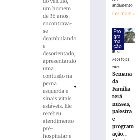
do veículo,
Carros
andamento
um homem
roubados,
Ler mais »
de 36 anos,
peças
encontrava-
e
se
placas:
Pro
gra
PM
deambulando
ma
descobre
e
ção
desmanche
desorientado,
5 DE
clandestino
apresentando
AGOSTO DE
às
uma
2026
margens
Semana
contusão na
da
da
perna
BR-
PRÓXIMO
ANTERIOR
Família
470
Motociclista fica ferido após colisão no ba
Hoje tem Vila Nova e Brusque pela
esquerda e
terá
–
sinais vitais
VÍDEO
missas,
estáveis. Ele
palestra
5
recebeu
de
e
atendimento
agosto
de
program
pré-
2026
ação...
hospitalar e
Ler