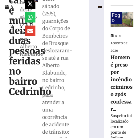
carro
2
por
noite
sábado
e
6,
incêndio
deste
(25/5),
2
criminoso
Fog
sábado
muro
0
o
guarnições
após
(25/5)
2
confessar
deixa
do Corpo de
na
4
o
Bombeiros
5 DE
duas
rua
crime
de Brusque
AGOSTO DE
Alberto
à
pessoas
deslocaram-
2026
Polícia
Klabunde
Homem
se até a rua
feridas
Militar
é preso
Alberto
5
no
por
Klabunde,
de
agosto
bairro
incêndio
no bairro
de
2026
criminos
Cedrinho,
Cedrinho
Ler
o após
para
mais
confessa
atender a
»
r...
uma
Suspeito foi
ocorrência
localizado
de acidente
Motorista
em um
fica
de trânsito:
ponto de
ônibus...