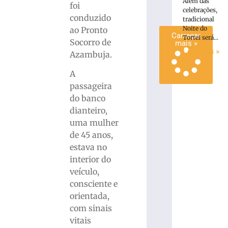
Além das
foi
mais
celebrações,
conduzido
»
tradicional
Noite do
ao Pronto
Carregar
Tortei será...
Socorro de
mais »
Ler mais »
Azambuja.
A
passageira
do banco
dianteiro,
uma mulher
de 45 anos,
estava no
interior do
veículo,
consciente e
orientada,
com sinais
vitais