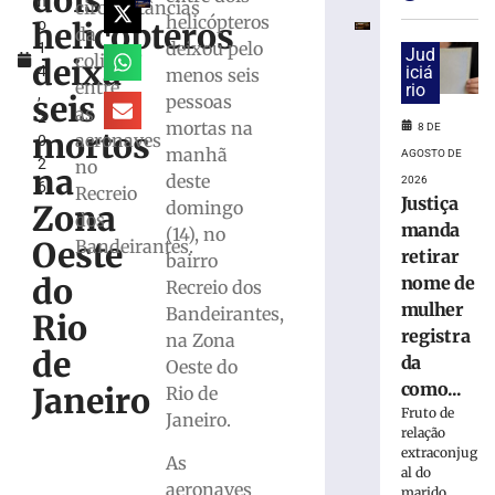
dois
h
e
circunstâncias
helicópteros
helicópteros
o
exige
da
deixou pelo
1
transferências
Jud
colisão
deixa
4
iciá
menos seis
bancárias
entre
rio
,
após
seis
pessoas
as
2
carro
mortas na
8 DE
mortos
aeronaves
0
apresentar
manhã
AGOSTO DE
2
no
problemas
na
deste
2026
6
Recreio
8
Justiça
domingo
Zona
de
dos
manda
agosto
(14), no
Oeste
Bandeirantes.
de
retirar
bairro
2026
do
nome de
Recreio dos
Ler
mulher
Bandeirantes,
mais
Rio
registra
na Zona
»
de
da
Oeste do
como...
Janeiro
Rio de
Homem
Fruto de
Janeiro.
tropeça
relação
na
extraconjug
As
calçada,
al do
aeronaves
marido,