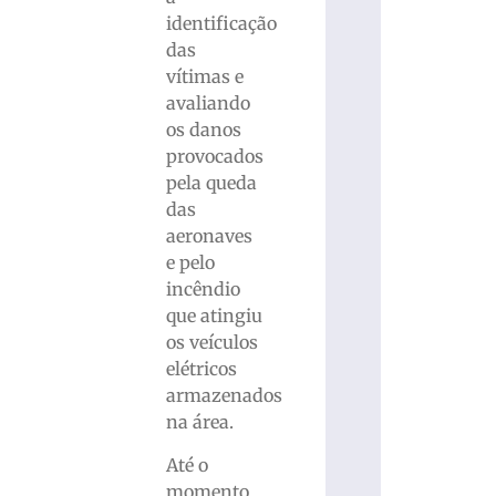
identificação
das
vítimas e
avaliando
os danos
provocados
pela queda
das
aeronaves
e pelo
incêndio
que atingiu
os veículos
elétricos
armazenados
na área.
Até o
momento,