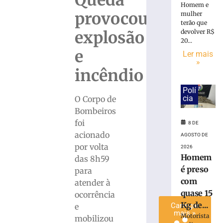
Queda
Homem e
é
provocou
mulher
preso
terão que
com
devolver R$
explosão
quase
20...
15
e
Ler mais
Kg
»
incêndio
de
maconha
Polí
em
cia
O Corpo de
Blumenau
Bombeiros
(SC)
foi
8 DE
8
de
acionado
AGOSTO DE
agosto
por volta
de
2026
2026
Homem
das 8h59
Ler
é preso
para
mais
com
atender à
»
quase 15
ocorrência
Kg de...
Carregar
e
mais »
Motorista
mobilizou