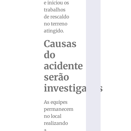
e iniciou os
trabalhos
de rescaldo
no terreno
atingido.
Causas
do
acidente
serão
investigadas
As equipes
permanecem
no local
realizando
a