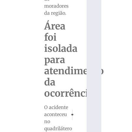
moradores
da região.
Área
foi
isolada
para
atendimento
da
ocorrência
O acidente
PRÓXIMO
ANTERIOR
aconteceu
Brusque leva gol no último lance e perde 
Programa Lar Legal entrega 43 ma
no
quadrilátero