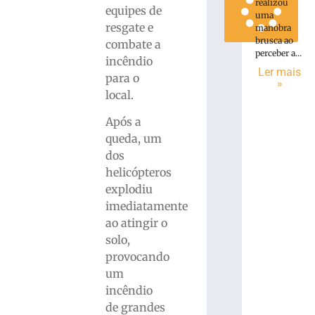
realizou
equipes de
uma
resgate e
manobra
brusca ao
combate a
perceber a...
incêndio
Ler mais
para o
»
local.
Após a
queda, um
dos
helicópteros
explodiu
imediatamente
ao atingir o
solo,
provocando
um
incêndio
de grandes