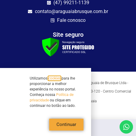
(47) 99211-1139
contato@araguaiabrusque.com.br
Fale conosco
Site seguro
Utilizamos
cookies
para lhe
Todos os direitos reservados - Sociedade Rádio Araguaia de Brusque Ltda -
proporcionar a melhor
CNPJ 82.983.230/0001-82
experiência no nosso portal.
Mathilde Hoffmann, 66 - Centro II, Brusque, SC - 88353-120 - Centro Comercial
Conheça nossa
Política de
Geschäftshaus - Sl 21/22
privacidade
ou clique em
Copyright © 2026 | Rádio Araguaia
continuar no botão ao lado.
Continuar