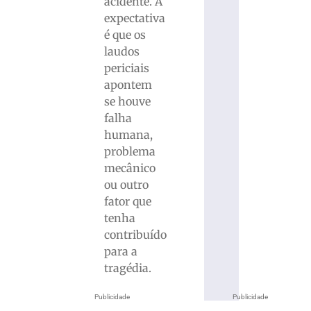
acidente. A
expectativa
é que os
laudos
periciais
apontem
se houve
falha
humana,
problema
mecânico
ou outro
fator que
tenha
contribuído
para a
tragédia.
Publicidade
Publicidade