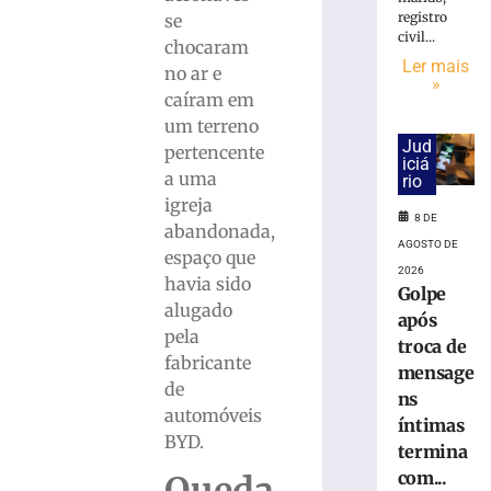
cai
registro
se
na
civil...
pista
chocaram
Ler mais
e
no ar e
»
é
caíram em
atropelado
um terreno
em
Jud
pertencente
São
iciá
a uma
rio
Bento
igreja
do
8 DE
Sul
abandonada,
AGOSTO DE
(SC)
espaço que
2026
8
havia sido
Golpe
de
alugado
agosto
após
de
pela
troca de
2026
fabricante
Ler
mensage
de
mais
ns
automóveis
»
íntimas
BYD.
termina
com...
Homem