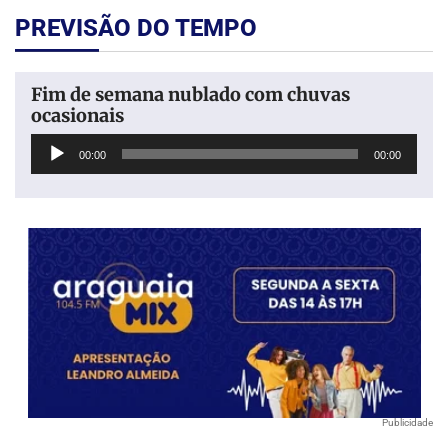
PREVISÃO DO TEMPO
Fim de semana nublado com chuvas
ocasionais
Tocador
00:00
00:00
de
áudio
Publicidade