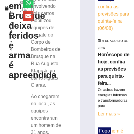
criminoso
sábado
em
r
envolvendo
após
(16/11)
o
confessar
Brusque
dois carros
1
o
mobilizou
deixa
6,
crime
equipes de
2
à
feridos
resgate do
0
Polícia
6 DE AGOSTO DE
Corpo de
e
2
Militar
2026
4
Bombeiros de
5
arma
Horóscopo de
de
Brusque na
agosto
hoje: confira
é
Rua Augusto
de
as previsões
2026
Klapoth, no
apreendida
Ler
para quinta-
bairro Águas
mais
feira...
Claras.
Os astros trazem
»
energias intensas
Ao chegarem
e transformadoras
no local, as
para...
Motorista
equipes
fica
Ler mais »
encontraram
ferido
um homem de
após
Fogo
desviar
31 anos,