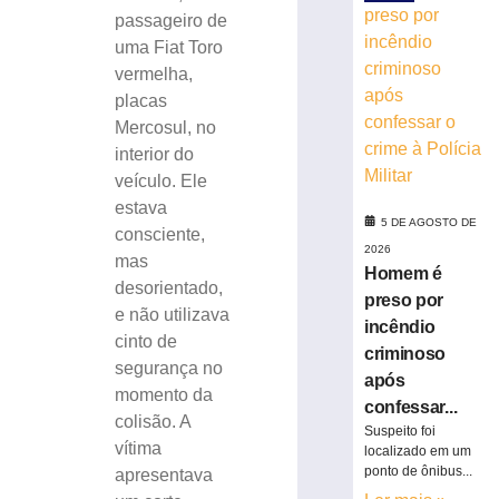
de
passageiro de
cachorro
uma Fiat Toro
e
vermelha,
colidir
placas
contra
Mercosul, no
poste
interior do
no
Bairro
veículo. Ele
Águas
estava
5 DE AGOSTO DE
Claras
consciente,
2026
5
mas
de
Homem é
desorientado,
agosto
preso por
de
e não utilizava
2026
incêndio
cinto de
Ler
criminoso
segurança no
mais
após
momento da
»
confessar...
colisão. A
Suspeito foi
vítima
localizado em um
Carros
ponto de ônibus...
apresentava
roubados,