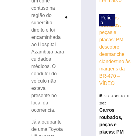
Ler mais »
um corte
peças
contuso na
e
PRÓXIMO
ANTERIOR
região do
placas:
Políci
Manifestantes vão às ruas pelo fim da escala de tra
Abel Moda Vôlei segue sem vitórias na Su
PM
a
supercílio
descobre
direito e foi
desmanche
encaminhada
clandestino
ao Hospital
às
Azambuja para
margens
cuidados
da
médicos. O
BR-
470
condutor do
–
veículo não
VÍDEO
estava
5
presente no
5 DE AGOSTO DE
de
local da
agosto
2026
de
Carros
ocorrência.
2026
roubados,
Ler
Já a ocupante
peças e
mais
de uma Toyota
placas: PM
»