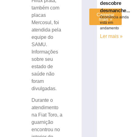
Hilux prata,
descobre
também com
desmanche...
Carregar
placas
Ocorrência ainda
mais »
Mercosul, foi
está em
andamento
atendida pela
Ler mais »
equipe do
SAMU.
Informações
sobre seu
estado de
saúde não
foram
divulgadas.
Durante o
atendimento
na Fiat Toro, a
guarnição
encontrou no
interior do