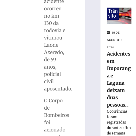
deixa
acidente
adolescente
ocorreu
Trân
ferida
no km
sito
em
130 da
Gaspar
rodovia e
(SC)
10 DE
vitimou
10
AGOSTO DE
de
Laone
2026
agosto
Azeredo,
Acidentes
de
2026
de 59
em
Ler
anos,
Ituporang
mais
policial
a e
»
civil
Laguna
aposentado.
deixam
Após
duas
O Corpo
discussão,
pessoas...
de
homem
Ocorrências
Bombeiros
persegue
foram
mulher
foi
registradas
e
durante o fim
acionado
de semana
colide