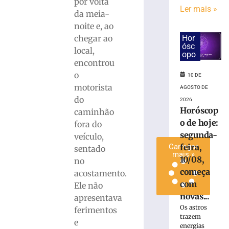
por volta
carro
Ler mais »
da meia-
contra
noite e, ao
poste
chegar ao
Hor
em
ósc
local,
Itapema
opo
encontrou
10
de
o
10 DE
agosto
motorista
de
AGOSTO DE
2026
do
2026
Ler
Horóscop
caminhão
mais
o de hoje:
fora do
»
segunda-
veículo,
feira,
Carregar
sentado
mais »
10/08,
no
começa
acostamento.
com
Ele não
novas...
apresentava
Os astros
ferimentos
trazem
e
energias