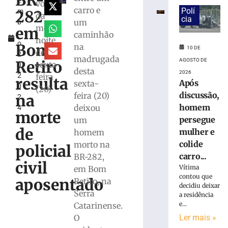
BR-
e
tem
volta
carro e
Polí
282
m
carteira
da
cia
um
b
e
meia-
em
r
caminhão
celular
noite
o
roubados,
Bom
na
10 DE
desta
2
em
madrugada
AGOSTO DE
Retiro
sexta-
0,
Blumenau
desta
2026
2
feira
(SC)
resulta
Após
sexta-
0
(20)
10
discussão,
feira (20)
na
2
de
agosto
homem
deixou
4
morte
de
persegue
um
2026
de
mulher e
homem
Ler
colide
morto na
mais
policial
carro...
BR-282,
»
civil
Vítima
em Bom
contou que
aposentado
Retiro, na
Carro
decidiu deixar
Serra
a residência
atinge
e...
Catarinense.
poste
e
Ler mais »
O