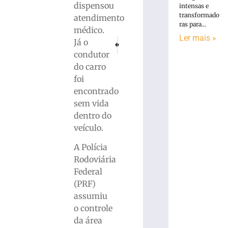
dispensou
intensas e
transformado
atendimento
ras para...
médico.
Ler mais »
PRÓXIMO
ANTERIOR
Já o
Congresso promulga emenda à Constituição 
Haddad promete novas medidas de 
condutor
do carro
foi
encontrado
sem vida
dentro do
veículo.
A Polícia
Rodoviária
Federal
(PRF)
assumiu
o controle
da área