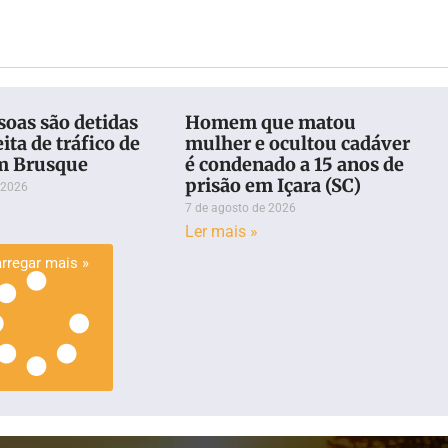
oas são detidas
Homem que matou
ita de tráfico de
mulher e ocultou cadáver
m Brusque
é condenado a 15 anos de
prisão em Içara (SC)
 2026
7 de agosto de 2026
Ler mais »
rregar mais »