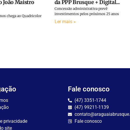
da PPP Brusque + Digital...
o João Maistro
Concessão administrativa prevê
investimentos pelos próximos 25 anos
anos chega ao Quadricolor
Ler mais »
gação
Fale conosco
mos
(47) 3351-1744
ação
(47) 99211-1139
contato@araguaiabrusque
de privacidade
Fale conosco
o site