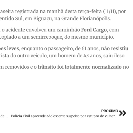
ira registrada na manhã desta terça-feira (11/11), por
sentido Sul, em Biguaçu, na Grande Florianópolis.
F), o acidente envolveu um caminhão
Ford Cargo
, com
coplado a um semirreboque, do mesmo município.
ões leves
, enquanto o passageiro, de 61 anos,
não resistiu
rista do outro veículo, um homem de 43 anos, saiu ileso.
ram removidos e o
trânsito foi totalmente normalizado
no
PRÓXIMO
Novembro Azul reforça a importância do cuidado com a saúde masculina
Polícia Civil apreende adolescente suspeito por estupro de vulnerável em Guabiruba