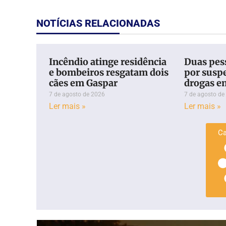
NOTÍCIAS RELACIONADAS
Incêndio atinge residência
Duas pess
e bombeiros resgatam dois
por suspe
cães em Gaspar
drogas e
7 de agosto de 2026
7 de agosto de
Ler mais »
Ler mais »
Ca