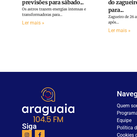
previsões para sábado...
do zagueir
para...
Os astros trazem energias intensas e
transformadoras para...
Zagueiro de 26 
Ler mais »
após...
Ler mais »
Nave
Quem so
Program
Equipe
Siga
Política 
Cookies d