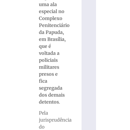
uma ala
especial no
Complexo
Penitenciário
da Papuda,
em Brasília,
que é
voltada a
policiais
militares
presos e
fica
segregada
dos demais
detentos
.
Pela
jurisprudência
do