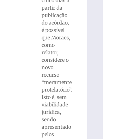
cinco dias a
partir da
publicação
do acórdão,
é possível
que Moraes,
como
relator,
considere o
novo
recurso
“meramente
protelatório”.
Isto é, sem
viabilidade
jurídica,
sendo
apresentado
pelos