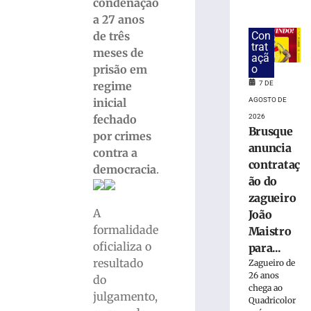
candidaturas
condenação
de
a 27 anos
Jucineia
Con
de três
Ribeiro
trat
meses de
açã
Eckart
o
prisão em
à
7 DE
regime
Deputada
Estadual
AGOSTO DE
inicial
e
2026
fechado
Brusque
Vagner
por crimes
Tebalde
anuncia
contra a
a
contrataç
democracia
.
Deputado
ão do
Federal
zagueiro
5
A
João
de
agosto
formalidade
Maistro
de
oficializa o
para...
2026
resultado
Zagueiro de
Ler
26 anos
do
mais
chega ao
julgamento,
»
Quadricolor