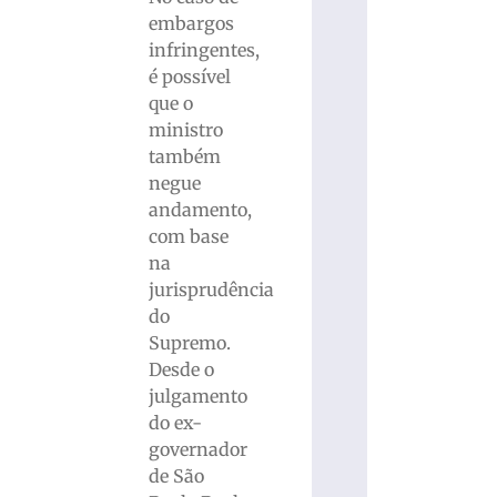
embargos
infringentes,
é possível
que o
ministro
também
negue
andamento,
com base
na
jurisprudência
do
Supremo.
Desde o
julgamento
do ex-
governador
de São