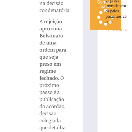
va prevê
Carregar
na decisão
investiment
mais »
condenatória.
os pelos
próximos 25
A
rejeição
anos
aproxima
Ler mais »
Bolsonaro
de uma
ordem para
que seja
preso em
regime
fechado
. O
próximo
passo é a
publicação
do acórdão,
decisão
colegiada
que detalha