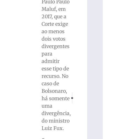
Paulo Paulo
Maluf, em
2017, que a
Corte exige
ao menos
dois votos
divergentes
para
admitir
esse tipo de
recurso. No
caso de
Bolsonaro,
PRÓXIMO
ANTERIOR
há somente
Colisão frontal deixa idoso gravemente feri
Guabiruba recebe Gruppo Folk di Cas
uma
divergência,
do ministro
Luiz Fux.