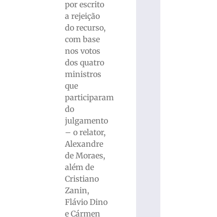
por escrito
a rejeição
do recurso,
com base
nos votos
dos quatro
ministros
que
participaram
do
julgamento
– o relator,
Alexandre
de Moraes,
além de
Cristiano
Zanin,
Flávio Dino
e Cármen