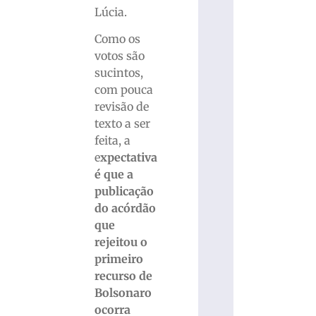
Lúcia.
Como os
votos são
sucintos,
com pouca
revisão de
texto a ser
feita, a
e
xpectativa
é que a
publicação
do acórdão
que
rejeitou o
primeiro
recurso de
Bolsonaro
ocorra