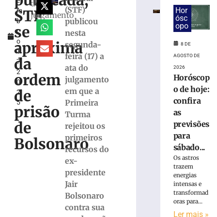
publicada,
e
Marco
do
(STF)
Hor
STF
m
Buzzi
julgamento
ósc
publicou
b
e
opo
se
r
nesta
pede
o
perda
aproxima
segunda-
8 DE
1
do
feira (17) a
AGOSTO DE
da
7,
cargo
ata do
2026
2
por
ordem
Horóscop
julgamento
0
infrações
o de hoje:
em que a
de
2
disciplinares
confira
Primeira
5
6
prisão
as
Turma
de
agosto
de
previsões
rejeitou os
de
para
2026
primeiros
Bolsonaro
Ler
sábado...
recursos do
mais
Os astros
ex-
trazem
»
presidente
energias
Jair
intensas e
transformad
Bolsonaro
PRD
oras para...
homologa
contra sua
Ler mais »