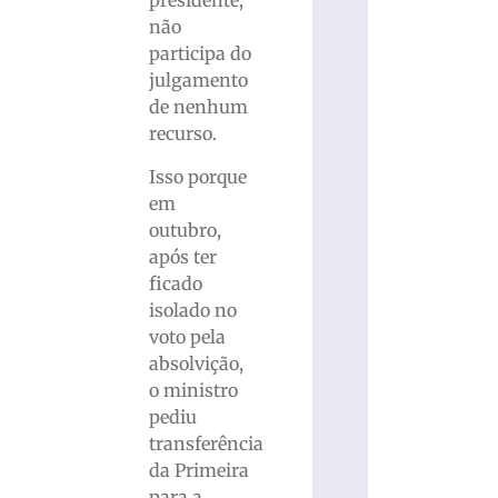
presidente,
não
participa do
julgamento
de nenhum
recurso.
Isso porque
em
outubro,
após ter
ficado
isolado no
voto pela
absolvição,
o ministro
pediu
transferência
da Primeira
para a