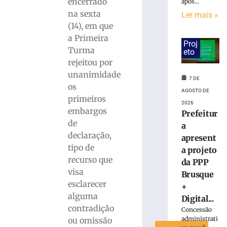
encerrado
após...
na sexta
Ler mais »
Rede
(14), em que
Sustentabilidad
a Primeira
define
Proj
Turma
dois
eto
candidatos
rejeitou por
de
unanimidade
7 DE
Brusque
os
AGOSTO DE
para
primeiros
disputar
2026
embargos
Prefeitur
vaga
de
na
a
declaração,
Alesc
apresent
tipo de
3
a projeto
de
recurso que
da PPP
agosto
visa
de
Brusque
2026
esclarecer
+
Ler
alguma
Digital...
mais
contradição
Concessão
»
administrati
ou omissão