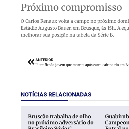
Próximo compromisso
O Carlos Renaux volta a campo no próximo domin
Estádio Augusto Bauer, em Brusque, às 15h. A equ
melhorar sua posição na tabela da Série B.
ANTERIOR
Identificado jovem que morreu após carro cair no rio em B
NOTÍCIAS RELACIONADAS
Bruscão trabalha de olho
Guabiruba
no próximo adversário do
Campeona
Brasileiro Série C
Futsal ne