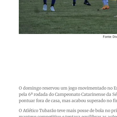
Fonte: Di
O domingo reservou um jogo movimentado no Est
pela 6ª rodada do Campeonato Catarinense da Sé
pontuar fora de casa, mas acabou superado no fim
O Atlético Tubarão teve mais posse de bola no p
manteve competitivo e tentava equilibrar as ações