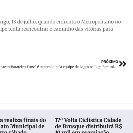
go, 13 de julho, quando enfrenta o Metropolitano no
ipe tenta reencontrar o caminho das vitórias para
PRÓXIMO
otuverá
Barateiro Futsal é superado pela equipe de Lages na Liga Feminina de Futsal
 realiza finais do
17ª Volta Ciclística Cidade
to Municipal de
de Brusque distribuirá R$
ste sábado
10 mil em premiação