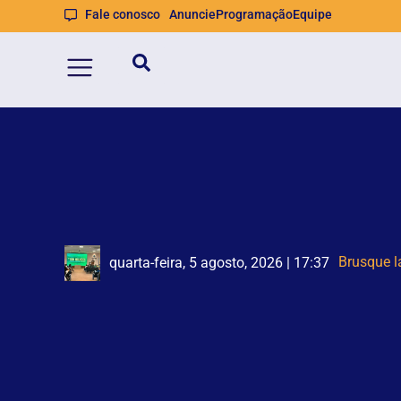
Fale conosco
Anuncie
Programação
Equipe
Homem é 
Defesa Ci
quarta-feira, 5 agosto, 2026 | 16:59