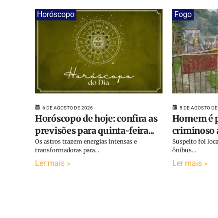
Horóscopo
Fogo
6 DE AGOSTO DE 2026
5 DE AGOSTO DE
Horóscopo de hoje: confira as
Homem é p
previsões para quinta-feira...
criminoso a
Os astros trazem energias intensas e
Suspeito foi lo
transformadoras para...
ônibus...
Ler mais »
Ler mais »