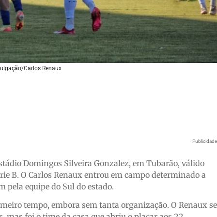
vulgação/Carlos Renaux
Publicidad
ádio Domingos Silveira Gonzalez, em Tubarão, válido
rie B. O Carlos Renaux entrou em campo determinado a
 pela equipe do Sul do estado.
rimeiro tempo, embora sem tanta organização. O Renaux se
, mas foi o time da casa que abriu o placar aos 22