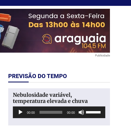
Publicidade
PREVISÃO DO TEMPO
Nebulosidade variável,
temperatura elevada e chuva
Tocador
Use
00:00
00:00
de
as
áudio
setas
para