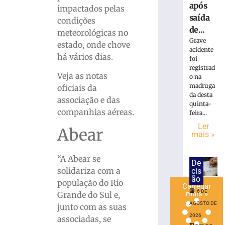
após
impactados pelas
saída
Veolia
condições
lança
de...
meteorológicas no
canal
Grave
estado, onde chove
único
acidente
há vários dias.
foi
de
registrad
atendiment
Veja as notas
o na
via
madruga
oficiais da
WhatsApp
da desta
associação e das
quinta-
6
companhias aéreas.
de
feira...
agosto
Ler
de
Abear
mais »
2026
Ler
“A Abear se
mais
De
solidariza com a
»
cis
ão
população do Rio
Carregar
6 DE
mais »
Grande do Sul e,
AGOSTO DE
junto com as suas
2026
associadas, se