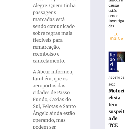
feridos e
Alegre. Quem tinha
causas
Rio
estão
Grande
passagens
sendo
do
marcadas está
investiga
Sul
sendo comunicado
das
terá
sobre regras mais
Ler
chuva
mais »
flexíveis para
intensa
remarcação,
e
reembolso e
ventos
Ro
do
de
cancelamento.
vi
até
as
A Abear informou,
6 DE
100
também, que os
km/h
AGOSTO DE
aeroportos das
2026
6
Motoci
de
cidades de Passo
agosto
clista
Fundo, Caxias do
de
2026
tem
Sul, Pelotas e Santo
Ler
suspeit
Ângelo ainda estão
mais
a de
operando, mas
»
TCE
podem ser