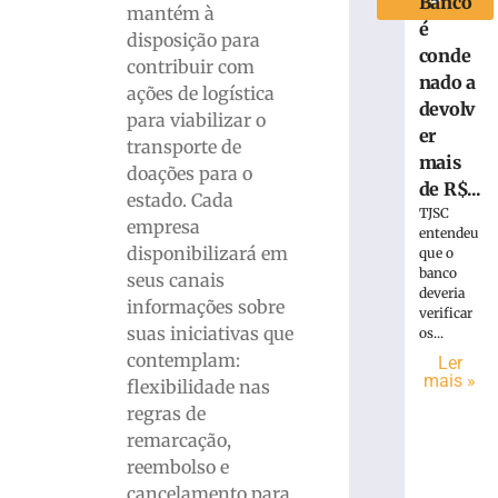
Banco
mantém à
é
disposição para
conde
contribuir com
nado a
ações de logística
devolv
para viabilizar o
er
transporte de
mais
doações para o
de R$...
estado. Cada
TJSC
empresa
entendeu
disponibilizará em
que o
banco
seus canais
deveria
informações sobre
verificar
suas iniciativas que
os...
contemplam:
Ler
mais »
flexibilidade nas
regras de
remarcação,
reembolso e
cancelamento para