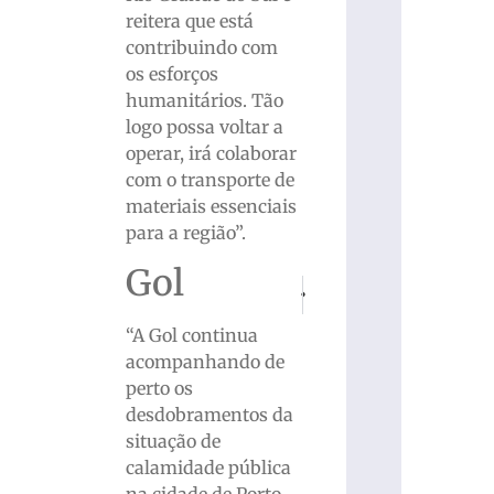
reitera que está
contribuindo com
os esforços
humanitários. Tão
logo possa voltar a
operar, irá colaborar
com o transporte de
materiais essenciais
para a região”.
Gol
PRÓXIMO
ANTERIOR
Chega a 107 o número de mortes no 
Fogo em residência é debe
“A Gol continua
acompanhando de
perto os
desdobramentos da
situação de
calamidade pública
na cidade de Porto