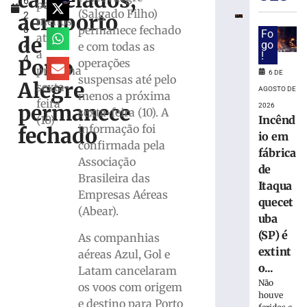
cancelados,
6,
escultor
pelo
(Salgado Filho)
aeroporto
2
Karl
menos
permanece fechado
0
Theichman
Fo
até
de
2
go
e com todas as
aproxima
a
!
4
estudantes
Porto
operações
próxima
6 DE
da
suspensas até pelo
Alegre
sexta-
história
AGOSTO DE
menos a próxima
feira
e
permanece
2026
sexta-feira (10). A
do
Incênd
(10)
informação foi
fechado
patrimônio
io em
confirmada pela
cultural
fábrica
Associação
de
de
Brusque
Brasileira das
Itaqua
Empresas Aéreas
6
quecet
de
(Abear).
agosto
uba
de
(SP) é
2026
As companhias
Ler
extint
aéreas Azul, Gol e
mais
o...
Latam cancelaram
»
Não
os voos com origem
houve
e destino para Porto