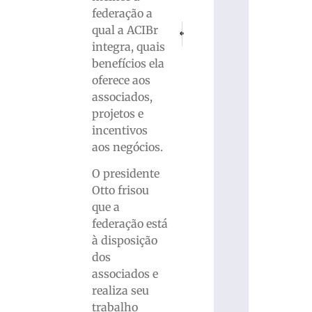
federação a
PRÓXIMO
ANTERIOR
qual a ACIBr
UNIFEBE realiza ações de lazer e saúde
Vereadores pedem melhorias ur
integra, quais
benefícios ela
oferece aos
associados,
projetos e
incentivos
aos negócios.
O presidente
Otto frisou
que a
federação está
à disposição
dos
associados e
realiza seu
trabalho