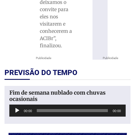
deixamos o
convite para
eles nos
visitarem e
conhecerem a
ACIBr”,
finalizou.
Publicidade
Publicidade
PREVISÃO DO TEMPO
Fim de semana nublado com chuvas
ocasionais
Tocador
00:00
00:00
de
áudio