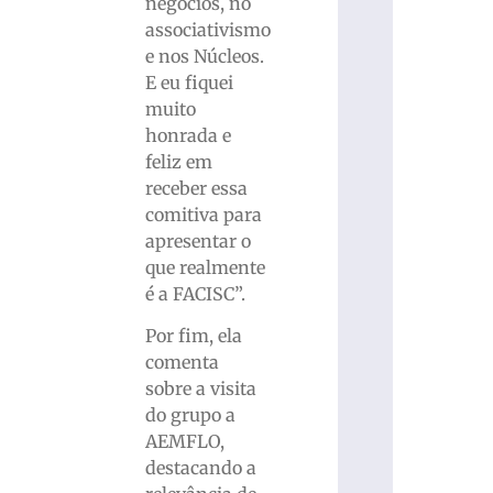
negócios, no
associativismo
e nos Núcleos.
E eu fiquei
muito
honrada e
feliz em
receber essa
comitiva para
apresentar o
que realmente
é a FACISC”.
Por fim, ela
comenta
sobre a visita
do grupo a
AEMFLO,
destacando a