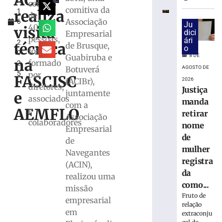
ACIBr
l
superam
cerca
comitiva da
realiza
1
depósitos
de
Associação
6
em
Ju
40
visita
,
dici
Empresarial
R$
pessoas,
ári
2
7,15
técnica
de Brusque,
o
foi
0
bilhões
Guabiruba e
8 DE
na
formado
2
em
Botuverá
AGOSTO DE
5
por
julho
FASCISC
(ACIBr),
2026
diretores,
8
Justiça
juntamente
e
de
associados
manda
agosto
com a
AEMFLO
e
de
retirar
Associação
2026
colaboradores
nome
Empresarial
Ler
de
de
mais
mulher
Navegantes
»
registra
(ACIN),
da
realizou uma
TSE
como...
missão
cria
Fruto de
empresarial
conselho
relação
para
em
extraconju