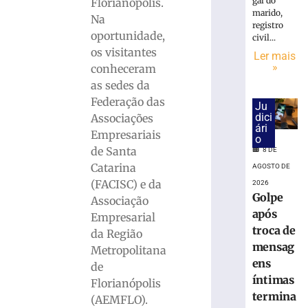
monitorar
gal do
Florianópolis.
desinformaç
marido,
Na
registro
e
oportunidade,
civil...
IA
os visitantes
Ler mais
nas
»
conheceram
eleições
as sedes da
8
de
Federação das
Ju
agosto
dici
Associações
de
ári
2026
Empresariais
o
Ler
de Santa
8 DE
mais
Catarina
AGOSTO DE
»
(FACISC) e da
2026
Golpe
Associação
após
Empresarial
TRE-
troca de
SC
da Região
mensag
realiza
Metropolitana
distribuição
ens
de
de
íntimas
Florianópolis
18.860
termina
(AEMFLO).
urnas