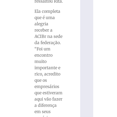
ressaltou Rita.
Ela completa
que é uma
alegria
receber a
ACIBr na sede
da federação.
“Foi um
encontro
muito
importante e
rico, acredito
que os
empresários
que estiveram
aqui vão fazer
a diferença
em seus