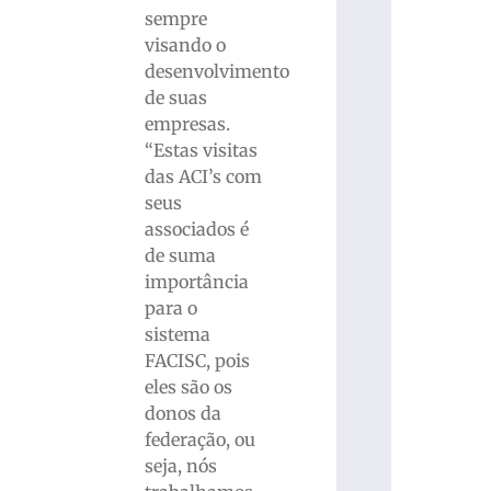
sempre
visando o
desenvolvimento
de suas
empresas.
“Estas visitas
das ACI’s com
seus
associados é
de suma
importância
para o
sistema
FACISC, pois
eles são os
donos da
federação, ou
seja, nós