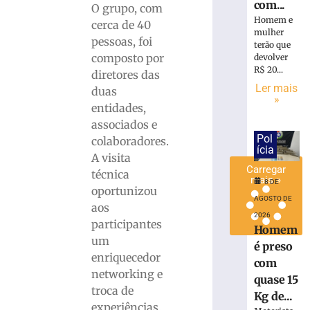
com...
O grupo, com
eletrônicas
Homem e
cerca de 40
em
mulher
SC
pessoas, foi
terão que
composto por
devolver
8
de
R$ 20...
diretores das
agosto
Ler mais
de
duas
»
2026
entidades,
Ler
associados e
mais
Pol
colaboradores.
»
ícia
A visita
Carregar
técnica
mais »
8 DE
oportunizou
AGOSTO DE
aos
2026
participantes
Homem
um
é preso
enriquecedor
com
networking e
quase 15
troca de
Kg de...
experiências.