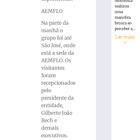
Motorista
realizou
AEMFLO
uma
manobra
Na parte da
brusca ao
perceber a...
manhã o
Ler mais
grupo foi até
»
São José, onde
está a sede da
AEMFLO. Os
visitantes
foram
recepcionados
pelo
presidente da
entidade,
Gilberto João
Rech e
demais
executivos.