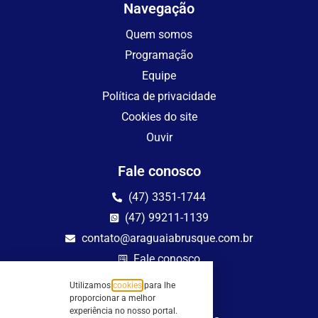
Navegação
Quem somos
Programação
Equipe
Política de privacidade
Cookies do site
Ouvir
Fale conosco
(47) 3351-1744
(47) 99211-1139
contato@araguaiabrusque.com.br
Fale conosco
Utilizamos
cookies
para lhe
Site seguro
proporcionar a melhor
experiência no nosso portal.