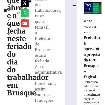
que
l
da
fechada
dos
Proj
abre
2
PPP
nesta
eto
trabalhadores,
9
Brusque
quarta-
e o
,
nesta
+
feira
2
Digital
que
quarta-
7 DE
(1)
0
para
feira (1),
AGOSTO DE
fecha
2
modernização
a
2026
4
da
neste
Prefeitur
Prefeitura
infraestrutura
a
de
feriado
urbana
apresent
Brusque
7
do
a projeto
estará
de
agosto
dia
da PPP
fechada.
de
Brusque
2026
A sede
do
Ler
+
administrativa
trabalhador
mais
Digital...
não
»
Concessão
em
funcionará,
administrati
assim
Brusque
va prevê
como as
investiment
Trecho
os pelos
da
fundações
próximos 25