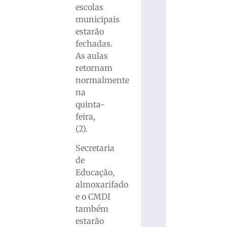
escolas
municipais
estarão
fechadas.
As aulas
retornam
normalmente
na
quinta-
feira,
(2).
Secretaria
de
Educação,
almoxarifado
e o CMDI
também
estarão