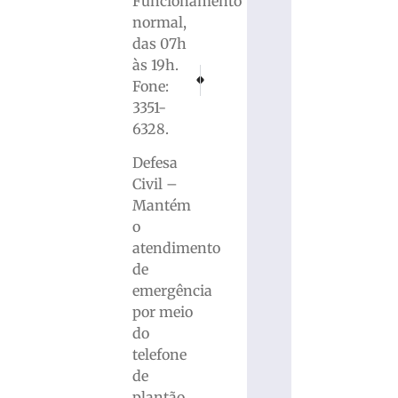
Funcionamento
normal,
das 07h
às 19h.
PRÓXIMO
ANTERIOR
Fone:
Caminhão da banda Corpo & Alma se envolve
Comissão de Saúde questiona Prefeitu
3351-
6328.
Defesa
Civil –
Mantém
o
atendimento
de
emergência
por meio
do
telefone
de
plantão