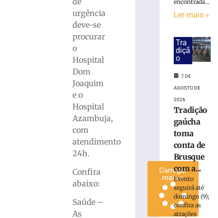
de
encontrada...
hambúrguer
urgência
Ler mais »
beneficente
deve-se
para
procurar
ajudar
Tra
o
animais
diçã
o
resgatados
Hospital
em
Dom
7 DE
Brusque
Joaquim
AGOSTO DE
7
e o
de
2026
Hospital
agosto
Tradição
de
Azambuja,
gaúcha
2026
com
Ler
toma
atendimento
mais
conta de
24h.
»
Brusque
com a...
Carregar
Confira
mais »
Evento
abaixo:
seguirá até
domingo (9);
Saúde –
confira as
As
atrações