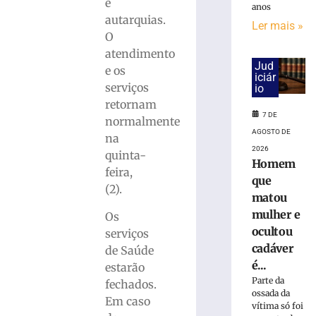
Avenida
e
anos
Arno
autarquias.
Ler mais »
Carlos
O
Gracher
atendimento
terá
Jud
e os
interdição
iciár
serviços
io
nesta
sexta-
retornam
7 DE
feira
normalmente
(7/8)
AGOSTO DE
na
2026
7
quinta-
de
Homem
feira,
agosto
que
de
(2).
2026
matou
Ler
mulher e
Os
mais
ocultou
serviços
»
cadáver
de Saúde
é...
estarão
Parte da
ONG
fechados.
ossada da
Vida
Em caso
vítima só foi
promove