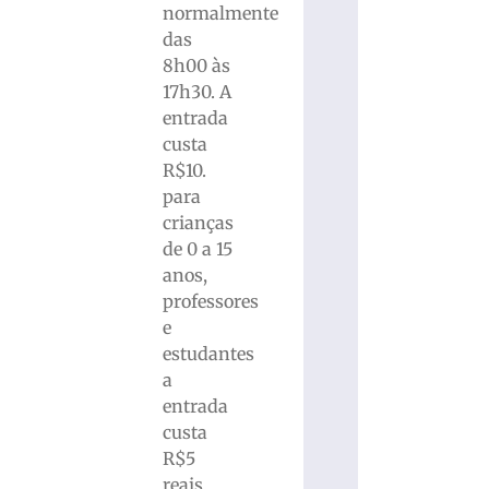
normalmente
das
8h00 às
17h30. A
entrada
custa
R$10.
para
crianças
de 0 a 15
anos,
professores
e
estudantes
a
entrada
custa
R$5
reais.