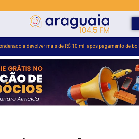
econhece adoção de jovem de 21 anos por casal que a criou des