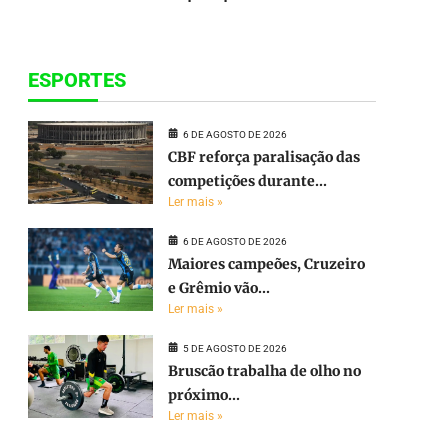
ESPORTES
6 DE AGOSTO DE 2026
CBF reforça paralisação das
competições durante...
Ler mais »
6 DE AGOSTO DE 2026
Maiores campeões, Cruzeiro
e Grêmio vão...
Ler mais »
5 DE AGOSTO DE 2026
Bruscão trabalha de olho no
próximo...
Ler mais »