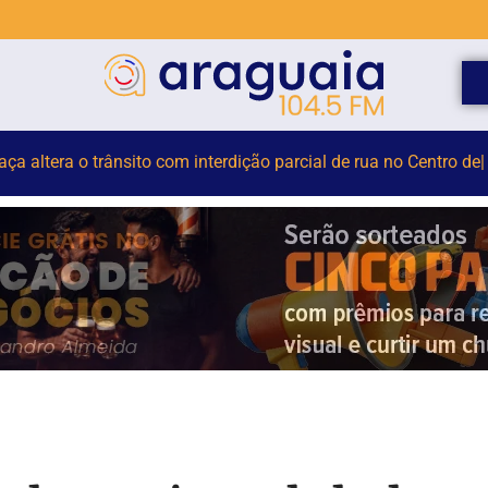
do Dia dos Pais e Passeios Ciclísticos mobilizam Brusque nes