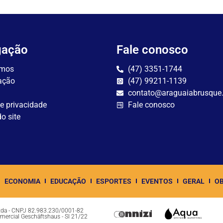
gação
Fale conosco
mos
(47) 3351-1744
ação
(47) 99211-1139
contato@araguaiabrusque
de privacidade
Fale conosco
o site
ECONOMIA
EDUCAÇÃO
ESPORTES
EVENTOS
GERAL
OB
Ltda - CNPJ 82.983.230/0001-82
omercial Geschäftshaus - Sl 21/22