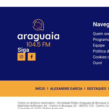
Nave
Quem so
Program
Equipe
Siga
Política 
Cookies d
Ouvir
INÍCIO
ALEXANDRE GARCIA
DESTAQUES
Todos os direitos reservados - Sociedade Rádio Araguaia de Brusque 
Mathilde Hoffmann, 66 - Centro II, Brusque, SC - 88353-120 - Centro C
Copyright © 2026 | Rádio Araguaia