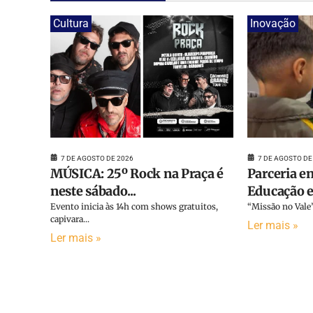
Cultura
Inovação
7 DE AGOSTO DE
7 DE AGOSTO DE 2026
Parceria en
MÚSICA: 25º Rock na Praça é
Educação e 
neste sábado...
“Missão no Vale”
Evento inicia às 14h com shows gratuitos,
capivara...
Ler mais »
Ler mais »