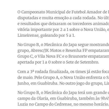
O Campeonato Municipal de Futebol Amador de Br
disputadas e muita emoção a cada rodada. No últ
e resultados que deixaram os torcedores animado
vitória importante por 2 a 1 sobre o Nova União
Limeirense, goleando por 5 a 1.
No Grupo B, o Mecânica do Japa segue mostrando 
grupo, Abresc/JK Motos e Resenha FP empataram 
Grupo C, o Vila Nova FC e o Brusnorte empataram
apertada por 1 a 0 sobre o Sete de Setembro.
Com a 3ª rodada finalizada, os times já estão fo
de maio. Pelo Grupo A, o Nova União enfrenta o 
Junho, em Guabiruba. No outro jogo do grupo, Li
No Grupo B, o Mecânica do Japa terá um grande d
campo da Olaria, em Guabiruba, também às 9h45.
Luzia no Campo do Cedrense, no mesmo horário.