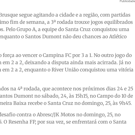
Publicidad
usque segue agitando a cidade e a região, com partidas
imo fim de semana, a 3ª rodada trouxe jogos equilibrados
s. Pelo Grupo A, a equipe do Santa Cruz conquistou uma
, enquanto o Santos Dumont não deu chances ao Atlético
força ao vencer o Campina FC por 3 a 1. No outro jogo do
em 2 a 2, deixando a disputa ainda mais acirrada. Já no
 em 2 a 2, enquanto o River União conquistou uma vitória
cados na 4ª rodada, que acontece nos próximos dias 24 e 25
Santos Dumont no sábado, 24, às 15h15, no Campo do 10 de
meira Baixa recebe o Santa Cruz no domingo, 25, às 9h45.
esafio contra o Abresc/JK Motos no domingo, 25, no
 O Resenha FP, por sua vez, se enfrentará com o Santa