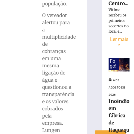
Centro...
população.
Vítima
Rede
O vereador
recebeu os
Sustentabilida
primeiros
alertou para
define
socorros no
a
dois
local e...
candidatos
multiplicidade
Ler mais
de
de
»
Brusque
cobranças
para
em uma
Fo
disputar
mesma
go!
vaga
ligação de
na
água e
Alesc
6 DE
questionou a
3
AGOSTO DE
de
transparência
2026
agosto
Incêndio
e os valores
de
2026
em
cobrados
Ler
fábrica
pela
mais
de
empresa.
»
Itaquaqu
Lungen