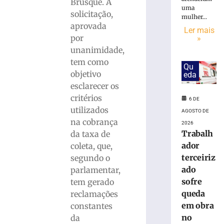
candidaturas
Brusque. A
uma
de
solicitação,
mulher...
Jucineia
aprovada
Ler mais
Ribeiro
por
»
Eckart
unanimidade,
à
tem como
Deputada
Qu
Estadual
objetivo
eda
e
esclarecer os
Vagner
critérios
6 DE
Tebalde
utilizados
AGOSTO DE
a
na cobrança
2026
Deputado
Trabalh
da taxa de
Federal
ador
coleta, que,
5
terceiriz
de
segundo o
agosto
ado
parlamentar,
de
2026
sofre
tem gerado
Ler
queda
reclamações
mais
em obra
constantes
»
no
da