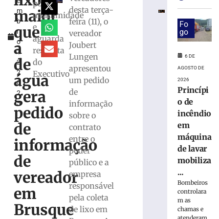
lixo
e
Marco
por
desta terça-
maior
m
Buzzi
unanimidade
feira (11), o
b
e
Fo
e
que
r
go
vereador
pede
aguarda
o
perda
a
Joubert
resposta
1
do
Lungen
6 DE
de
do
2,
cargo
apresentou
AGOSTO DE
2
Executivo
por
água
um pedido
2026
0
infrações
Princípi
de
gera
2
disciplinares
o de
informação
5
6
pedido
incêndio
sobre o
de
agosto
de
em
contrato
de
máquina
2026
entre o
informação
Ler
de lavar
poder
de
mais
mobiliza
público e a
»
...
vereador
empresa
Bombeiros
responsável
em
controlara
pela coleta
PRD
m as
Brusque
homologa
de lixo em
chamas e
atenderam