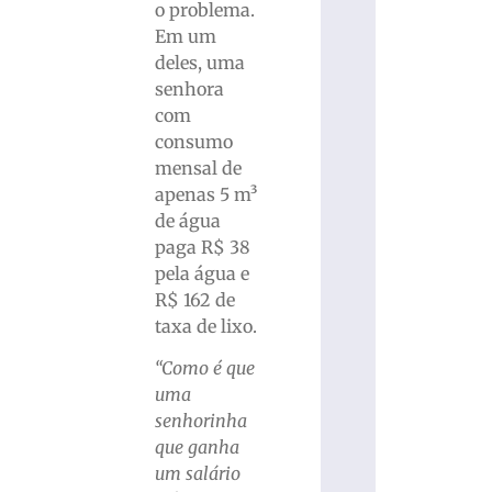
o problema.
Em um
deles, uma
senhora
com
consumo
mensal de
apenas 5 m³
de água
paga R$ 38
pela água e
R$ 162 de
taxa de lixo.
“Como é que
uma
senhorinha
que ganha
um salário