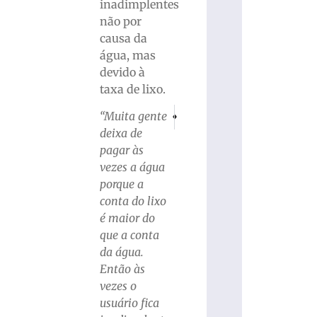
inadimplentes
não por
causa da
água, mas
devido à
taxa de lixo.
PRÓXIMO
ANTERIOR
“Muita gente
Vereador pede que Governo do Estado re
Vereador propõe plantão em fa
deixa de
pagar às
vezes a água
porque a
conta do lixo
é maior do
que a conta
da água.
Então às
vezes o
usuário fica