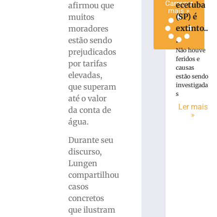
Carregar
ecetuba
afirmou que
mais »
(SP) é
muitos
extinto..
moradores
.
estão sendo
Não houve
prejudicados
feridos e
por tarifas
causas
elevadas,
estão sendo
investigada
que superam
s
até o valor
Ler mais
da conta de
»
água.
Durante seu
discurso,
Lungen
compartilhou
casos
concretos
que ilustram