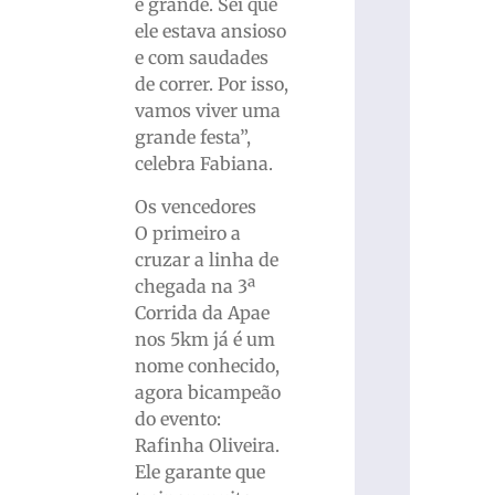
é grande. Sei que
ele estava ansioso
e com saudades
de correr. Por isso,
vamos viver uma
grande festa”,
celebra Fabiana.
Os vencedores
O primeiro a
cruzar a linha de
chegada na 3ª
Corrida da Apae
nos 5km já é um
nome conhecido,
agora bicampeão
do evento:
Rafinha Oliveira.
Ele garante que