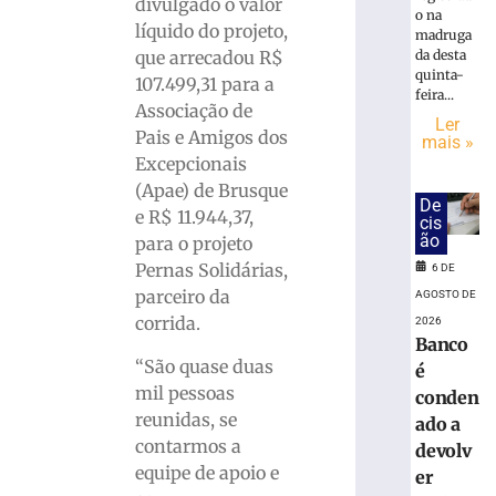
vão
divulgado o valor
o na
às
líquido do projeto,
madruga
quartas
da desta
que arrecadou R$
da
quinta-
107.499,31 para a
Copa
feira...
Associação de
do
Ler
Pais e Amigos dos
Brasil
mais »
Excepcionais
6
de
(Apae) de Brusque
agosto
De
e R$ 11.944,37,
de
cis
2026
ão
para o projeto
Ler
Pernas Solidárias,
6 DE
mais
parceiro da
AGOSTO DE
»
corrida.
2026
Banco
“São quase duas
é
Bruscão
mil pessoas
trabalha
conden
reunidas, se
de
ado a
olho
contarmos a
devolv
no
equipe de apoio e
er
próximo