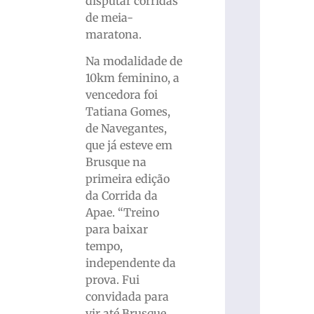
disputar corridas
de meia-
maratona.
Na modalidade de
10km feminino, a
vencedora foi
Tatiana Gomes,
de Navegantes,
que já esteve em
Brusque na
primeira edição
da Corrida da
Apae. “Treino
para baixar
tempo,
independente da
prova. Fui
convidada para
vir até Brusque,