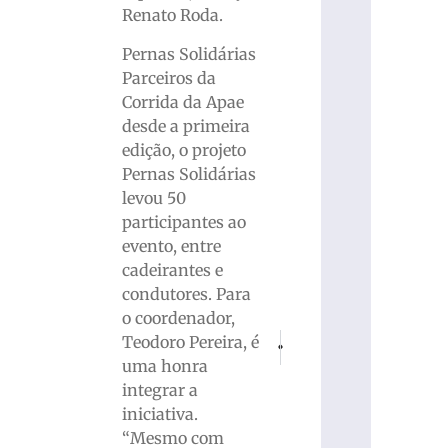
Renato Roda.
Pernas Solidárias
Parceiros da
Corrida da Apae
desde a primeira
edição, o projeto
Pernas Solidárias
levou 50
participantes ao
evento, entre
cadeirantes e
condutores. Para
o coordenador,
PRÓXIMO
ANTERIOR
Teodoro Pereira, é
Barateiro Havan Futsal é superado p
Homem é esfaqueado após
uma honra
integrar a
iniciativa.
“Mesmo com