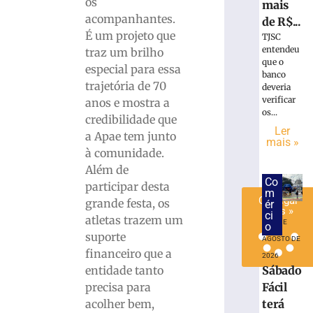
os
mais
adversário
acompanhantes.
de R$...
do
É um projeto que
TJSC
Brasileiro
entendeu
traz um brilho
Série
que o
especial para essa
C
banco
trajetória de 70
5
deveria
de
verificar
anos e mostra a
agosto
os...
credibilidade que
de
2026
Ler
a Apae tem junto
mais »
Ler
à comunidade.
mais
Além de
»
Co
participar desta
m
Carregar
grande festa, os
ér
mais »
ci
atletas trazem um
6 DE
o
suporte
AGOSTO DE
financeiro que a
2026
entidade tanto
Sábado
precisa para
Fácil
acolher bem,
terá