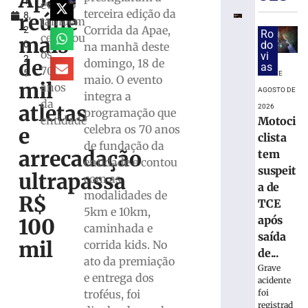
Apae
1
das
evento
terceira edição da
reúne
8,
competiçõe
também
Corrida da Apae,
2
durante
Ro
celebrou
mais
0
do
na manhã deste
Copa
os
vi
2
Feminina
de
domingo, 18 de
as
70
5
em
6 DE
maio. O evento
mil
anos
2027
AGOSTO DE
integra a
da
atletas
6
2026
programação que
de
entidade
Motoci
celebra os 70 anos
agosto
e
clista
de
de fundação da
2026
arrecadação
tem
entidade e contou
Ler
suspeit
ultrapassa
com as
mais
a de
modalidades de
»
R$
TCE
5km e 10km,
após
100
caminhada e
Maiores
saída
mil
corrida kids. No
campeões,
de...
ato da premiação
Cruzeiro
Grave
e entrega dos
e
acidente
Grêmio
foi
troféus, foi
registrad