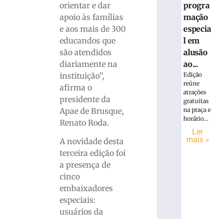
orientar e dar
progra
apoio às famílias
mação
e aos mais de 300
especia
educandos que
l em
são atendidos
alusão
diariamente na
ao...
instituição”,
Edição
reúne
afirma o
atrações
presidente da
gratuitas
Apae de Brusque,
na praça e
horário...
Renato Roda.
Ler
mais »
A novidade desta
terceira edição foi
a presença de
cinco
embaixadores
especiais:
usuários da