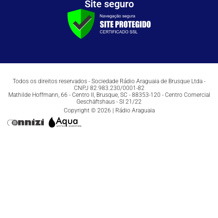
Site seguro
Todos os direitos reservados - Sociedade Rádio Araguaia de Brusque Ltda -
CNPJ 82.983.230/0001-82
Mathilde Hoffmann, 66 - Centro II, Brusque, SC - 88353-120 - Centro Comercial
Geschäftshaus - Sl 21/22
Copyright © 2026 | Rádio Araguaia