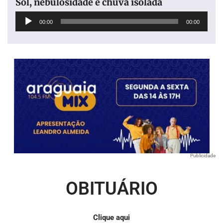
Sol, nebulosidade e chuva isolada
Tocador
00:00
00:00
de
áudio
Publicidade
OBITUÁRIO
Clique aqui