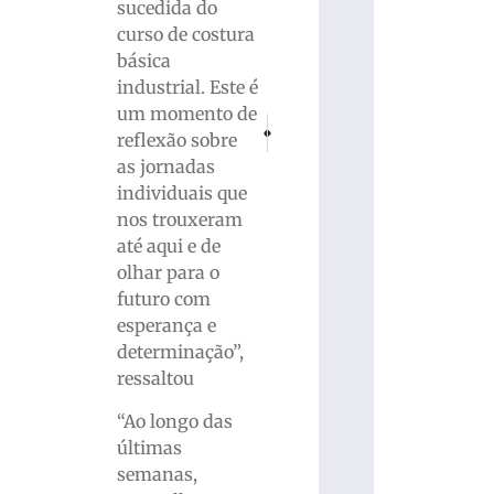
sucedida do
curso de costura
básica
industrial. Este é
um momento de
PRÓXIMO
ANTERIOR
reflexão sobre
Acidente na BR-470 deixa casal gravement
E-commerce é tema da palestra 
as jornadas
individuais que
nos trouxeram
até aqui e de
olhar para o
futuro com
esperança e
determinação”,
ressaltou
“Ao longo das
últimas
semanas,