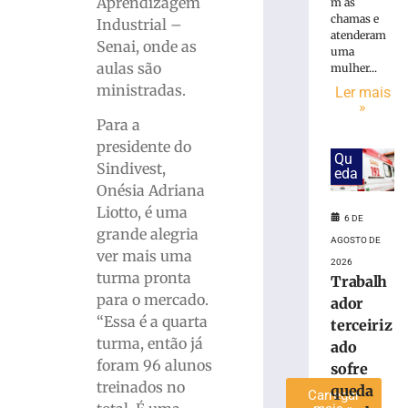
Aprendizagem
m as
Karl
chamas e
Industrial –
Theichmann
atenderam
Senai, onde as
aproxima
uma
aulas são
mulher...
estudantes
ministradas.
da
Ler mais
»
história
Para a
e
presidente do
do
Qu
patrimônio
Sindivest,
eda
cultural
Onésia Adriana
de
Liotto, é uma
6 DE
Brusque
grande alegria
AGOSTO DE
6
ver mais uma
de
2026
agosto
turma pronta
Trabalh
de
para o mercado.
ador
2026
“Essa é a quarta
Ler
terceiriz
turma, então já
mais
ado
foram 96 alunos
»
sofre
treinados no
queda
Carregar