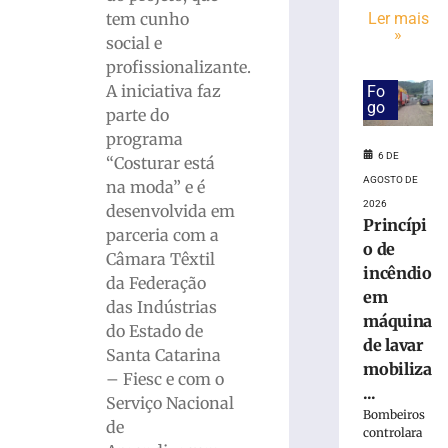
programação
tem cunho
Ler mais
especial
»
para
social e
celebrar
profissionalizante.
seus
A iniciativa faz
Fo
61
go
parte do
anos
programa
de
6 DE
“Costurar está
história
AGOSTO DE
na moda” e é
6
2026
de
desenvolvida em
agosto
Princípi
parceria com a
de
o de
2026
Câmara Têxtil
incêndio
Ler
da Federação
em
mais
das Indústrias
máquina
»
do Estado de
de lavar
Santa Catarina
mobiliza
– Fiesc e com o
Visita
...
mediada
Serviço Nacional
Bombeiros
com
de
controlara
escultor