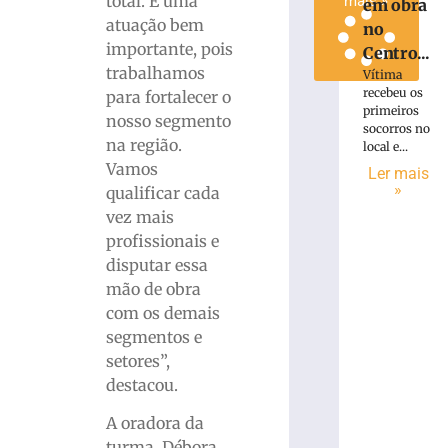
total. É uma
mais »
em obra
atuação bem
no
importante, pois
Centro...
trabalhamos
Vítima
recebeu os
para fortalecer o
primeiros
nosso segmento
socorros no
na região.
local e...
Vamos
Ler mais
»
qualificar cada
vez mais
profissionais e
disputar essa
mão de obra
com os demais
segmentos e
setores”,
destacou.
A oradora da
turma, Débora