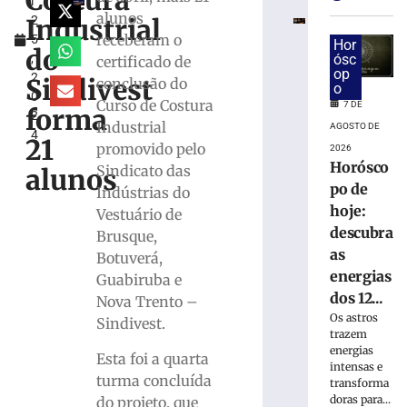
Costura
l
descubra
alunos
Industrial
2
as
receberam o
5
energias
Hor
do
,
ósc
certificado de
dos
op
2
12
Sindivest
conclusão do
o
0
signos
Curso de Costura
7 DE
forma
2
para
Industrial
AGOSTO DE
4
sexta-
21
promovido pelo
2026
feira,
Horósco
Sindicato das
alunos
07/08
po de
Indústrias do
7
hoje:
Vestuário de
de
agosto
descubra
Brusque,
de
as
2026
Botuverá,
Ler
energias
Guabiruba e
mais
dos 12...
Nova Trento –
»
Os astros
Sindivest.
trazem
energias
Esta foi a quarta
intensas e
Samae
turma concluída
transforma
prepara
doras para...
do projeto, que