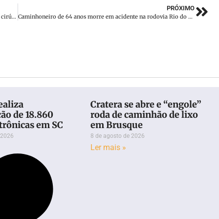
PRÓXIMO
Jornal da Manhã recebe responsável por gerenciar materiais cirúrgicos do IMAS/Hospital Imigrantes
Caminhoneiro de 64 anos morre em acidente na rodovia Rio do Meio, em Itajaí
ealiza
Cratera se abre e “engole”
ção de 18.860
roda de caminhão de lixo
etrônicas em SC
em Brusque
 2026
8 de agosto de 2026
Ler mais »