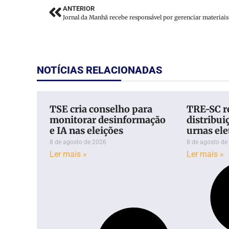
ANTERIOR
NOTÍCIAS RELACIONADAS
TSE cria conselho para
TRE-SC r
monitorar desinformação
distribui
e IA nas eleições
urnas el
8 de agosto de 2026
8 de agosto de
Ler mais »
Ler mais »