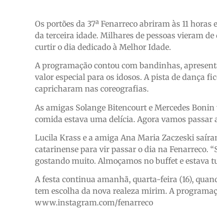
Os portões da 37ª Fenarreco abriram às 11 horas
da terceira idade. Milhares de pessoas vieram de 
curtir o dia dedicado à Melhor Idade.
A programação contou com bandinhas, apresentaç
valor especial para os idosos. A pista de dança f
capricharam nas coreografias.
As amigas Solange Bitencourt e Mercedes Bonin v
comida estava uma delícia. Agora vamos passar a 
Lucila Krass e a amiga Ana Maria Zaczeski saír
catarinense para vir passar o dia na Fenarreco. “
gostando muito. Almoçamos no buffet e estava tu
A festa continua amanhã, quarta-feira (16), quan
tem escolha da nova realeza mirim. A programa
www.instagram.com/fenarreco