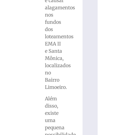
e causar
alagamentos
nos
fundos
dos
loteamentos
EMA II
e Santa
Mônica,
localizados
no
Bairro
Limoeiro.
Além
disso,
existe
uma
pequena
possibilidade