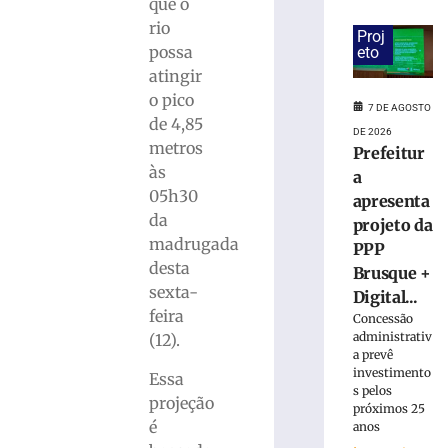
Avenida
que o
Arno
rio
Proj
Carlos
possa
eto
Gracher
atingir
terá
o pico
interdição
7 DE AGOSTO
de 4,85
nesta
DE 2026
sexta-
metros
Prefeitur
feira
às
a
(7/8)
05h30
apresenta
7
da
projeto da
de
madrugada
agosto
PPP
de
desta
Brusque +
2026
sexta-
Ler
Digital...
feira
mais
Concessão
administrativ
(12).
»
a prevê
investimento
Essa
s pelos
ONG
projeção
próximos 25
Vida
é
anos
promove