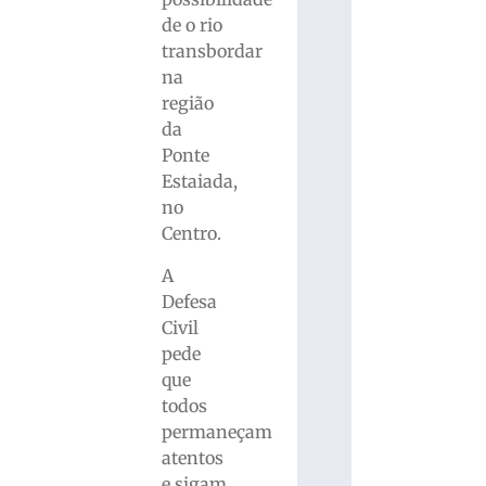
de o rio
transbordar
na
região
da
Ponte
Estaiada,
no
Centro.
A
Defesa
Civil
pede
que
todos
permaneçam
atentos
e sigam