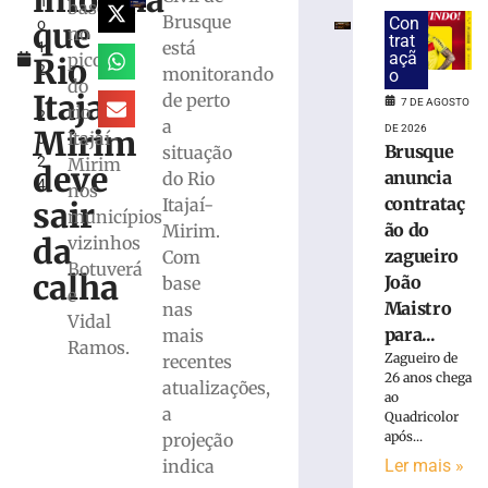
informa
h
da
baseada
Brusque
Con
que
o
PPP
no
trat
está
1
Brusque
açã
pico
Rio
2
monitorando
+
o
do
,
Digital
Itajaí-
de perto
7 DE AGOSTO
rio
2
para
a
DE 2026
Mirim
Itajaí-
0
modernização
Brusque
situação
2
Mirim
da
deve
anuncia
do Rio
4
infraestrutura
nos
contrataç
Itajaí-
sair
urbana
municípios
ão do
Mirim.
7
da
vizinhos
zagueiro
Com
de
Botuverá
agosto
calha
João
base
de
e
2026
Maistro
nas
Vidal
Ler
para...
mais
Ramos.
mais
Zagueiro de
recentes
26 anos chega
»
atualizações,
ao
a
Quadricolor
após...
projeção
Trecho
da
Ler mais »
indica