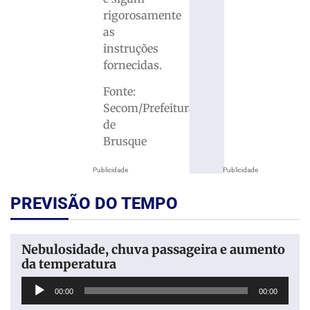
rigorosamente
as
instruções
fornecidas.
Fonte:
Secom/Prefeitura
de
Brusque
Publicidade
Publicidade
PREVISÃO DO TEMPO
Nebulosidade, chuva passageira e aumento
da temperatura
Tocador
00:00
00:00
de