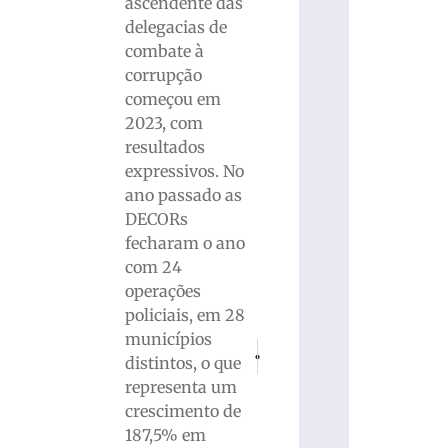
ascendente das
delegacias de
combate à
corrupção
começou em
2023, com
resultados
expressivos. No
ano passado as
DECORs
fecharam o ano
com 24
operações
policiais, em 28
municípios
PRÓXIMO
ANTERIOR
distintos, o que
O poder do limão: Benefícios, usos e cur
Nova variante de Covid-19 pode
representa um
crescimento de
187,5% em