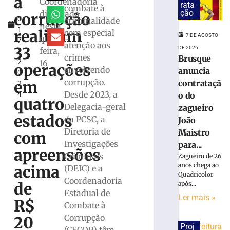
à
Coordenadoria
rata
combate à
r
suspeita
ção
divulgado
corrupção
o
criminalidade
de
nesta
1
tráfico
realizam
com especial
7 DE AGOSTO
quarta-
7
de
atenção aos
33
DE 2026
feira,
,
drogas
crimes
Brusque
2
16
em
operações
envolvendo
anuncia
0
Brusque
corrupção.
em
contrataçã
2
7
Desde 2023, a
4
o do
de
quatro
agosto
Delegacia-geral
zagueiro
de
estados
da PCSC, a
2026
João
Ler
Diretoria de
Maistro
com
mais
Investigações
para...
apreensões
»
Criminais
Zagueiro de 26
anos chega ao
acima
(DEIC) e a
Quadricolor
Coordenadoria
Homem
de
após...
Estadual de
que
Ler mais »
R$
matou
Combate à
mulher
Corrupção
20
e
Proj