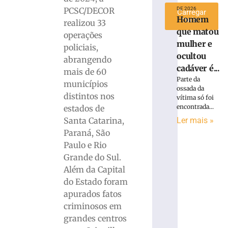
PCSC/DECOR
DE 2026
Carregar
Homem
mais »
realizou 33
que matou
operações
mulher e
policiais,
ocultou
abrangendo
cadáver é...
mais de 60
Parte da
municípios
ossada da
distintos nos
vítima só foi
encontrada...
estados de
Santa Catarina,
Ler mais »
Paraná, São
Paulo e Rio
Grande do Sul.
Além da Capital
do Estado foram
apurados fatos
criminosos em
grandes centros