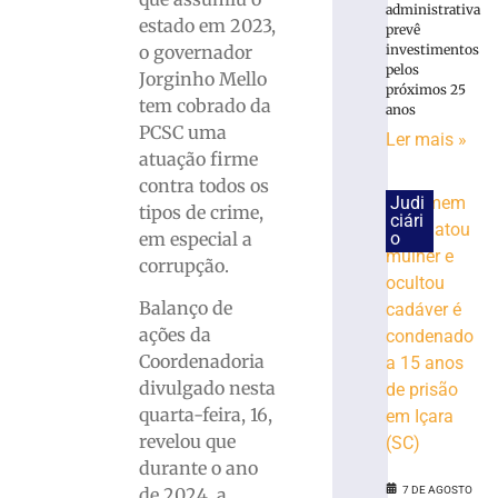
Carro
administrativa
estado em 2023,
prevê
capota
o governador
investimentos
e
pelos
Jorginho Mello
fica
próximos 25
parcialmente
tem cobrado da
anos
submerso
PCSC uma
Ler mais »
em
atuação firme
área
contra todos os
de
Judi
tipos de crime,
mangue
ciári
em especial a
o
na
corrupção.
SC-
401
Balanço de
7
ações da
de
agosto
Coordenadoria
de
2026
divulgado nesta
Ler
quarta-feira, 16,
mais
revelou que
»
durante o ano
de 2024, a
7 DE AGOSTO