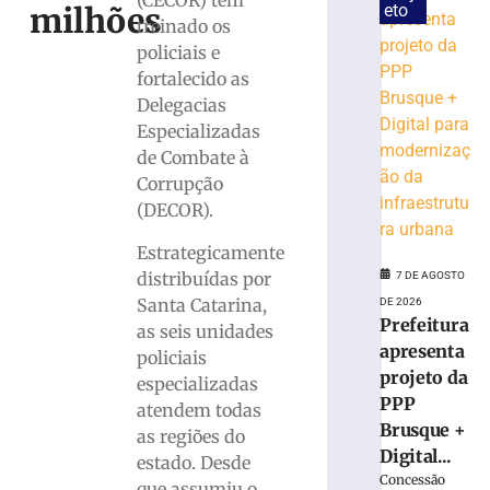
(CECOR) têm
milhões
eto
ocultou
treinado os
cadáver
policiais e
é
fortalecido as
condenado
Delegacias
a
15
Especializadas
anos
de Combate à
de
Corrupção
prisão
(DECOR).
em
Içara
Estrategicamente
(SC)
distribuídas por
7 DE AGOSTO
7
Santa Catarina,
DE 2026
de
Prefeitura
agosto
as seis unidades
de
apresenta
policiais
2026
projeto da
especializadas
Ler
PPP
atendem todas
mais
Brusque +
as regiões do
»
Digital...
estado. Desde
Concessão
que assumiu o