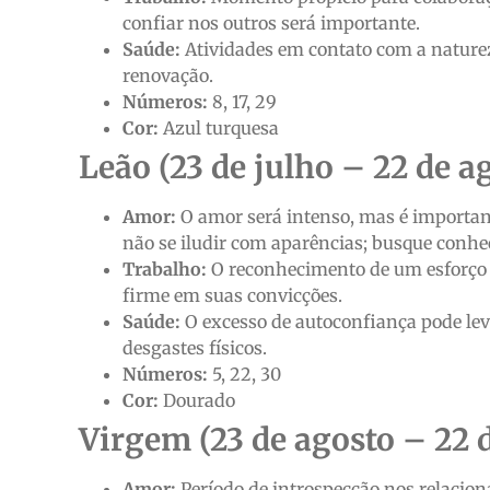
confiar nos outros será importante.
Saúde:
Atividades em contato com a naturez
renovação.
Números:
8, 17, 29
Cor:
Azul turquesa
Leão (23 de julho – 22 de a
Amor:
O amor será intenso, mas é importante
não se iludir com aparências; busque conhec
Trabalho:
O reconhecimento de um esforço 
firme em suas convicções.
Saúde:
O excesso de autoconfiança pode leva
desgastes físicos.
Números:
5, 22, 30
Cor:
Dourado
Virgem (23 de agosto – 22 
Amor:
Período de introspecção nos relacion