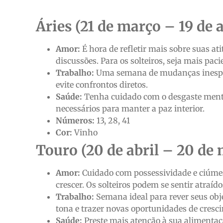
Áries (21 de março – 19 de a
Amor:
É hora de refletir mais sobre suas at
discussões. Para os solteiros, seja mais pac
Trabalho:
Uma semana de mudanças inesper
evite confrontos diretos.
Saúde:
Tenha cuidado com o desgaste menta
necessários para manter a paz interior.
Números:
13, 28, 41
Cor:
Vinho
Touro (20 de abril – 20 de 
Amor:
Cuidado com possessividade e ciúmes
crescer. Os solteiros podem se sentir atraí
Trabalho:
Semana ideal para rever seus obje
tona e trazer novas oportunidades de cresc
Saúde:
Preste mais atenção à sua alimentaç