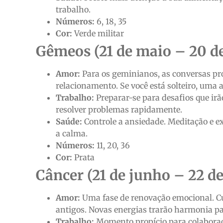
trabalho.
Números:
6, 18, 35
Cor:
Verde militar
Gêmeos (21 de maio – 20 d
Amor:
Para os geminianos, as conversas p
relacionamento. Se você está solteiro, uma
Trabalho:
Preparar-se para desafios que irã
resolver problemas rapidamente.
Saúde:
Controle a ansiedade. Meditação e e
a calma.
Números:
11, 20, 36
Cor:
Prata
Câncer (21 de junho – 22 de
Amor:
Uma fase de renovação emocional. Cu
antigos. Novas energias trarão harmonia 
Trabalho:
Momento propício para colaboraçã