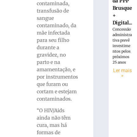
da PPP
contaminada,
Brusque
transfusão de
+
sangue
Digital...
contaminado, da
Concessão
mãe infectada
administra
para seu filho
tiva prevê
investime
durante a
ntos pelos
gravidez, no
próximos
parto e na
25 anos
amamentação, e
Ler mais
»
por instrumentos
que furam ou
cortam e estejam
contaminados.
“O HIV/Aids
ainda não têm
cura, mas há
formas de