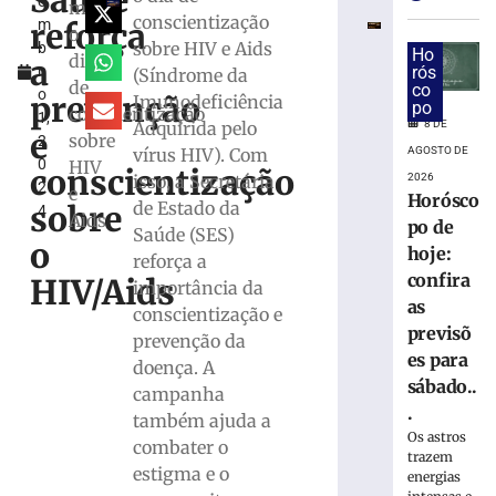
Saúde
e
CERVEJA:
marca
conscientização
reforça
m
Médico
o
sobre HIV e Aids
b
fala
Ho
dia
a
r
rós
(Síndrome da
sobre
de
co
o
consumo
prevenção
Imunodeficiência
po
conscientização
1,
moderado
8 DE
Adquirida pelo
e
sobre
2
7
AGOSTO DE
vírus HIV). Com
0
HIV
de
conscientização
2026
isso, a Secretária
agosto
2
e
Horósco
de
de Estado da
sobre
4
2026
Aids
po de
Saúde (SES)
Ler
o
hoje:
reforça a
mais
confira
HIV/Aids
importância da
»
as
conscientização e
previsõ
prevenção da
Hospital
es para
doença. A
atualiza
sábado..
campanha
estado
.
também ajuda a
de
Os astros
combater o
saúde
trazem
de
estigma e o
energias