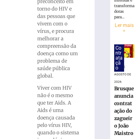
trabalhador
intensas e
preconceito em
transforma
ferido
torno do HIV e
doras
durante
das pessoas que
para...
montagem
vivem com o
Ler mais
de
»
vírus, e procura
estrutura
melhorar a
em
Brusque
compreensão da
Co
ntr
doença como um
4
ata
de
problema de
çã
agosto
o
de
saúde pública
7 DE
2026
global.
AGOSTO DE
Ler
2026
mais
Viver com HIV
Brusque
»
não é o mesmo
anuncia
que ter Aids. A
contrat
Aids é uma
ação do
Município
doença causada
do
zagueir
litoral
pelo vírus HIV,
o João
indenizará
quando o sistema
Maistro
jovem