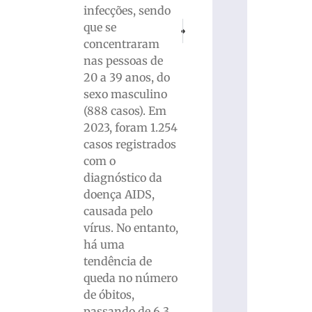
infecções, sendo
PRÓXIMO
ANTERIOR
que se
Dicas sustentáveis ​​para afastar caracó
Mulher é presa após atropela
concentraram
nas pessoas de
20 a 39 anos, do
sexo masculino
(888 casos). Em
2023, foram 1.254
casos registrados
com o
diagnóstico da
doença AIDS,
causada pelo
vírus. No entanto,
há uma
tendência de
queda no número
de óbitos,
passando de 6,3