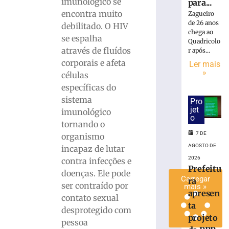
imunológico se
para...
que
encontra muito
Zagueiro
perdeu
de 26 anos
debilitado. O HIV
testículo
chega ao
se espalha
por
Quadricolo
através de fluídos
atraso
r após...
no
corporais e afeta
Ler mais
diagnóstico
»
células
médico
específicas do
4
sistema
Pro
de
jet
imunológico
agosto
o
de
tornando o
2026
7 DE
organismo
Ler
AGOSTO DE
incapaz de lutar
mais
2026
contra infecções e
»
Prefeitu
doenças. Ele pode
Carregar
ra
ser contraído por
mais »
apresen
contato sexual
ta
desprotegido com
projeto
pessoa