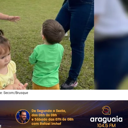
e: Secom/Brusque