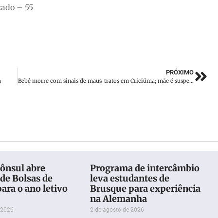
zado – 55
PRÓXIMO
a
Bebê morre com sinais de maus-tratos em Criciúma; mãe é suspeita
Cônsul abre
Programa de intercâmbio
de Bolsas de
leva estudantes de
ara o ano letivo
Brusque para experiência
na Alemanha
 2026
2 de agosto de 2026