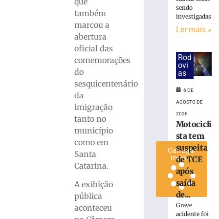
que
em
sendo
também
investigadas
alusão
marcou a
ao
Ler mais »
abertura
Dia
oficial das
dos
Rod
Pais
comemorações
ovi
do
6
as
de
sesquicentenário
agosto
6 DE
de
da
2026
AGOSTO DE
imigração
Ler
2026
tanto no
mais
Motocicli
município
»
sta tem
como em
suspeita
Carregar
Santa
mais »
de TCE
Catarina.
após
saída
A exibição
de...
pública
Grave
aconteceu
acidente foi