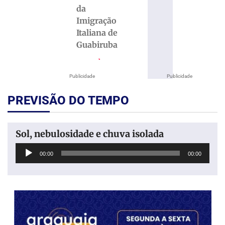
da
Imigração
Italiana de
Guabiruba
Publicidade
Publicidade
PREVISÃO DO TEMPO
Sol, nebulosidade e chuva isolada
Tocador
00:00
00:00
de
áudio