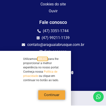
Cookies do site
Ouvir
Fale conosco
(47) 3351-1744
(47) 99211-1139
contato@araguaiabrusque.com.br
Fale conosco
Utilizamos
cookies
para lhe
Site seguro
proporcionar a melhor
experiência no nosso portal.
Conheça nossa
Política de
privacidade
ou clique em
continuar no botão ao lado.
Continuar
Todos os direitos reservados - Sociedade Rádio Araguaia de Brusque Ltda -
CNPJ 82.983.230/0001-82