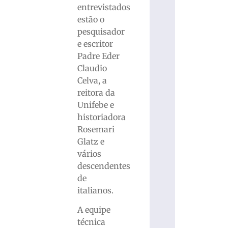
entrevistados
estão o
pesquisador
e escritor
Padre Eder
Claudio
Celva, a
reitora da
Unifebe e
historiadora
Rosemari
Glatz e
vários
descendentes
de
italianos.
A equipe
técnica