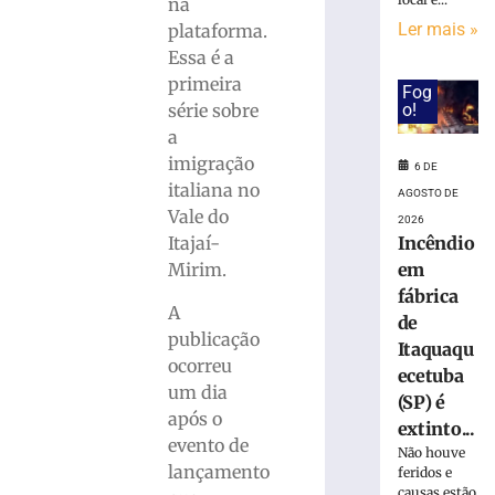
homenageia
na
Aldo
Ler mais »
plataforma.
Krieger
Essa é a
em
primeira
Fog
semana
o!
série sobre
dedicada
a
ao
músico
imigração
6 DE
italiana no
6
AGOSTO DE
de
Vale do
2026
agosto
de
Incêndio
Itajaí-
2026
em
Mirim.
Ler
fábrica
mais
A
de
»
publicação
Itaquaqu
ocorreu
ecetuba
um dia
Sábado
(SP) é
após o
Fácil
extinto...
terá
evento de
Não houve
programação
lançamento
feridos e
especial
causas estão