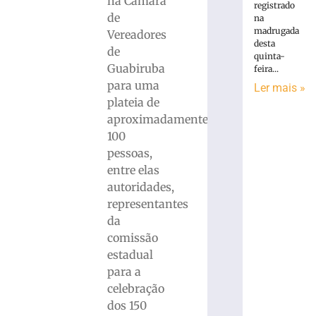
na Câmara
registrado
de
na
madrugada
Vereadores
desta
de
quinta-
Guabiruba
feira...
para uma
Ler mais »
plateia de
aproximadamente
100
pessoas,
entre elas
autoridades,
representantes
da
comissão
estadual
para a
celebração
dos 150