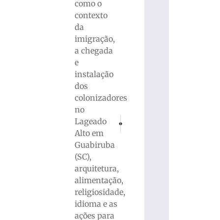
como o
contexto
da
imigração,
a chegada
e
instalação
dos
colonizadores
no
PRÓXIMO
ANTERIOR
Lageado
Polícia militar de Brusque prende dois 
Quase 16,4 milhões de pessoas mo
Alto em
Guabiruba
(SC),
arquitetura,
alimentação,
religiosidade,
idioma e as
ações para