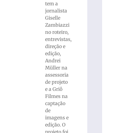
tem a
jornalista
Giselle
Zambiazzi
no roteiro,
entrevistas,
direção e
edição,
Andrei
Müller na
assessoria
de projeto
e a Griô
Filmes na
captação
de
imagens e
edição. O
projeto foi