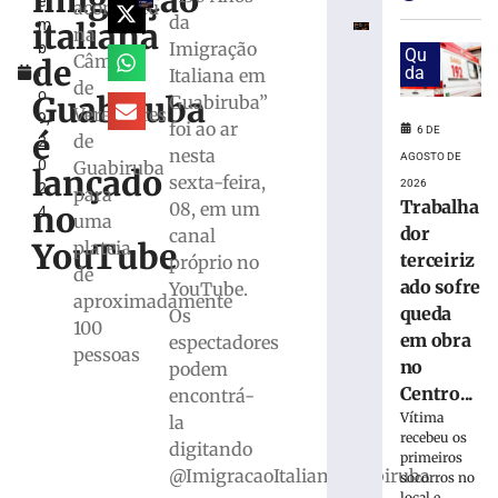
imigração
e
as
aconteceu
da
italiana
m
inscrições
na
Imigração
b
para
Qu
Câmara
de
r
da
Italiana em
o
de
o
desfile
Guabiruba
Guabiruba”
Vereadores
9,
do
foi ao ar
6 DE
é
de
2
7
nesta
AGOSTO DE
0
Guabiruba
de
lançado
sexta-feira,
2026
2
setembro
para
Trabalha
08, em um
no
4
uma
6
dor
canal
de
YouTube
plateia
agosto
terceiriz
próprio no
de
de
ado sofre
YouTube.
2026
aproximadamente
Ler
queda
Os
100
mais
em obra
espectadores
pessoas
»
no
podem
Centro...
encontrá-
Vítima
la
Big
recebeu os
digitando
Band
primeiros
Brusque
@ImigracaoItalianaGuabiruba
socorros no
local e...