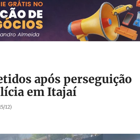
etidos após perseguição
ícia em Itajaí
15/12)