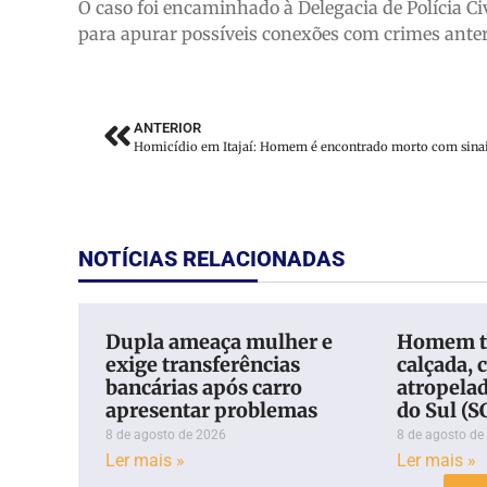
O caso foi encaminhado à Delegacia de Polícia Ci
para apurar possíveis conexões com crimes anter
ANTERIOR
NOTÍCIAS RELACIONADAS
Dupla ameaça mulher e
Homem t
exige transferências
calçada, c
bancárias após carro
atropela
apresentar problemas
do Sul (S
8 de agosto de 2026
8 de agosto de
Ler mais »
Ler mais »