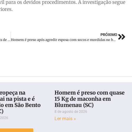
vil para os devidos procedimentos. A investigação segue
iores.
PRÓXIMO
Homicídio em Itajaí: Homem é encontrado morto com sinais de violência no bairro Brejo
Homem é preso após agredir esposa com socos e mordidas no bairro São Pedro
ropeça na
Homem é preso com quase
ai na pista e é
15 Kg de maconha em
do em São Bento
Blumenau (SC)
C)
8 de agosto de 2026
 2026
Ler mais »