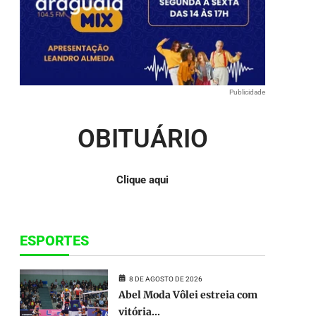
para
baixo
para
aumentar
ou
diminuir
o
Publicidade
volume.
OBITUÁRIO
Clique aqui
ESPORTES
8 DE AGOSTO DE 2026
Abel Moda Vôlei estreia com
vitória...