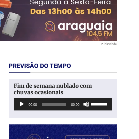
Publicidade
PREVISÃO DO TEMPO
Fim de semana nublado com
chuvas ocasionais
Tocador
Use
00:00
00:00
de
as
áudio
setas
para
cima
ou