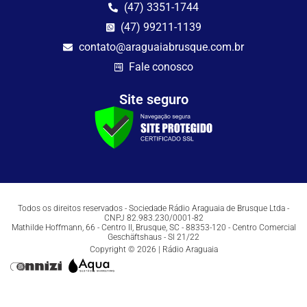
(47) 3351-1744
(47) 99211-1139
contato@araguaiabrusque.com.br
Fale conosco
Site seguro
Todos os direitos reservados - Sociedade Rádio Araguaia de Brusque Ltda -
CNPJ 82.983.230/0001-82
Mathilde Hoffmann, 66 - Centro II, Brusque, SC - 88353-120 - Centro Comercial
Geschäftshaus - Sl 21/22
Copyright © 2026 | Rádio Araguaia