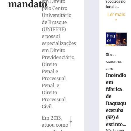
em Direito
mandato
socorros no
Rede
local e...
pelo Centro
Sustentabilida
Ler mais
Universitário
define
»
de Brusque
dois
(UNIFEBE)
candidatos
Fog
e possui
de
o!
Brusque
especializações
para
em Direito
disputar
6 DE
Previdenciário,
vaga
AGOSTO DE
Direito
na
2026
Penal e
Alesc
Incêndio
Processual
3
em
Penal, e
de
fábrica
agosto
Direito
de
de
2026
Processual
Itaquaqu
Ler
Civil.
ecetuba
mais
(SP) é
Em 2013,
»
PRÓXIMO
ANTERIOR
extinto...
atuou como
Eleições 2024: Vereador eleito Leonardo S
MC Divertida visita a Havan e tir
Não houve