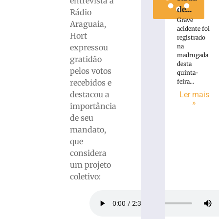
entrevista à
de...
Rádio
Grave
Araguaia,
acidente foi
Hort
registrado
na
expressou
madrugada
gratidão
desta
pelos votos
quinta-
feira...
recebidos e
destacou a
Ler mais
»
importância
de seu
mandato,
que
considera
um projeto
coletivo: