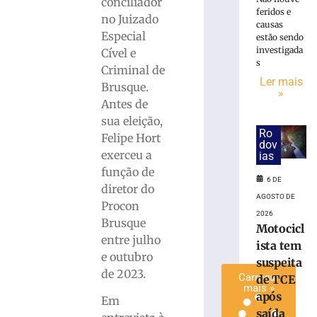
conciliador
Partido
feridos e
no Juizado
causas
Novo
Especial
estão sendo
homologa
investigada
Cível e
candidatura
s
Criminal de
de
Ler mais
Renata
Brusque.
»
Ferreira
Antes de
a
sua eleição,
Deputada
Ro
Felipe Hort
dov
Estadual
exerceu a
ias
3
função de
de
6 DE
agosto
diretor do
de
AGOSTO DE
Procon
2026
2026
Ler
Brusque
Motocicl
mais
entre julho
ista tem
»
e outubro
suspeita
de 2023.
Carregar
de TCE
mais »
após
Em
saída