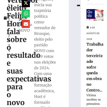
Vereador
u
de
com
inicia sua
eleito
b
Jucineia
1.149
trajetória
r
Ribeiro
Qu
votos
Felipe
o
da
política
Eckart
pelo
1
à
Hort
como
partido
4
Deputada
vereador de
6 DE
fala
NOVO
,
Estadual
Brusque,
AGOSTO DE
2
e
sobre
eleito pelo
2026
0
Vagner
Trabalha
partido
o
2
Tebalde
dor
NOVO com
4
a
resultado
terceiriz
1.149 votos
Deputado
e
ado
Federal
nas eleições
sofre
de 2024.
5
suas
de
queda
Com uma
agosto
expectativas
em obra
de
sólida
2026
no
para
formação
Ler
Centro...
acadêmica,
o
mais
Vítima
Hort é
»
recebeu os
novo
formado
primeiros