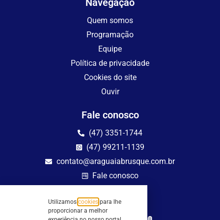
Navegação
Quem somos
Programação
Equipe
Política de privacidade
Cookies do site
Ouvir
Fale conosco
(47) 3351-1744
(47) 99211-1139
contato@araguaiabrusque.com.br
Fale conosco
Site seguro
Utilizamos
cookies
para lhe
proporcionar a melhor
experiência no nosso portal.