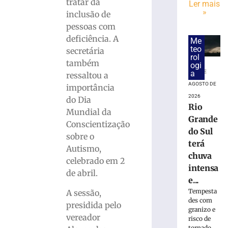
tratar da
Ler mais
Rede
»
inclusão de
Sustentabilid
pessoas com
define
deficiência. A
Me
dois
teo
secretária
candidatos
rol
também
de
ogi
6 DE
a
Brusque
ressaltou a
para
AGOSTO DE
importância
disputar
2026
do Dia
Rio
vaga
Mundial da
na
Grande
Conscientização
Alesc
do Sul
sobre o
3
terá
Autismo,
de
chuva
agosto
celebrado em 2
de
intensa
2026
de abril.
e...
Ler
Tempesta
A sessão,
mais
des com
presidida pelo
»
granizo e
vereador
risco de
tornado