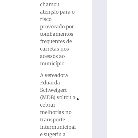
chamou
atenção para o
risco
provocado por
tombamentos
frequentes de
carretas nos
acessos ao
município.
A vereadora
Eduarda
Schweigert
PRÓXIMO
ANTERIOR
(MDB) voltou a
Colisão entre moto e carro deixa mulher
Saque bancário termina em dor d
cobrar
melhorias no
transporte
intermunicipal
e sugeriu a