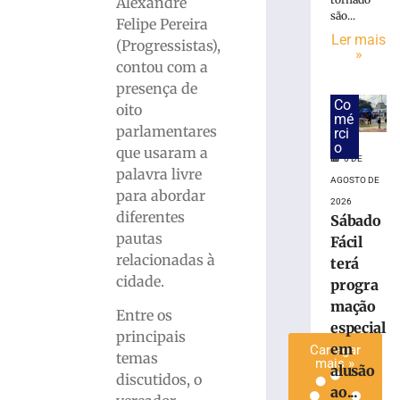
Alexandre
Partido
são...
Felipe Pereira
Novo
Ler mais
(Progressistas),
homologa
»
contou com a
candidatura
presença de
de
Co
Renata
oito
mé
Ferreira
parlamentares
rci
a
o
que usaram a
6 DE
Deputada
palavra livre
Estadual
AGOSTO DE
para abordar
2026
3
diferentes
Sábado
de
agosto
pautas
Fácil
de
relacionadas à
2026
terá
Ler
cidade.
progra
mais
mação
Entre os
»
especial
principais
em
Carregar
temas
mais »
alusão
discutidos, o
ao...