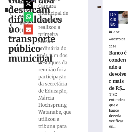
Guabiruba
l
de
na
Câmara
destacam
3
Jucineia
última
Municipal de
,
Ribeiro
De
terça-
dificuldades
2
cis
Guabiruba
Eckart
feira
ão
0
à
no
realizou a
(1/4)
2
Deputada
6 DE
primeira
transporte
5
Estadual
AGOSTO DE
sessão
e
público
2026
ordinária do
Vagner
Banco é
mês. Um dos
municipal
Tebalde
conden
destaques da
a
ado a
reunião foi a
Deputado
devolve
Federal
participação
r mais
da secretária
5
de R$...
de
de Educação,
agosto
TJSC
de
Márcia
entendeu
2026
Hochsprung
que o
Ler
banco
Watanabe, que
mais
deveria
utilizou a
verificar
»
tribuna para
os...