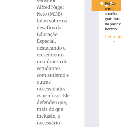
vereador
Edição
Alfred Nagel
reúne
Neto (MDB)
atrações
gratuitas
falou sobre os
na praça e
desafios da
horário...
Educação
Ler mais
Especial,
»
destacando o
crescimento
no número de
estudantes
com autismo e
outras
necessidades
específicas. Ele
defendeu que,
mais do que
inclusão, é
necessário