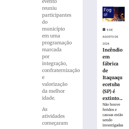
homenageia
evento
Aldo
reuniu
Fog
Krieger
o!
participantes
em
do
semana
município
dedicada
6 DE
em uma
ao
AGOSTO DE
músico
programação
2026
marcada
Incêndio
6
de
por
em
agosto
de
integração,
fábrica
2026
confraternização
de
Ler
e
Itaquaqu
mais
valorização
ecetuba
»
da melhor
(SP) é
idade.
extinto...
Sábado
Não houve
As
Fácil
feridos e
causas estão
terá
atividades
sendo
programação
começaram
investigadas
especial