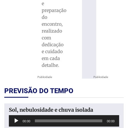
e
preparação
do
encontro,
realizado
com
dedicação
e cuidado
em cada
detalhe.
Publicidade
Publicidade
PREVISÃO DO TEMPO
Sol, nebulosidade e chuva isolada
Tocador
00:00
00:00
de