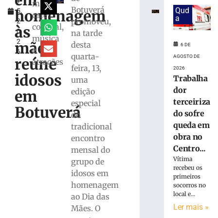
em
1
as
missa,
Botuverá
Qud
homenagem
5,
inscrições
café
a
promoveu,
2
para
colonial,
às
0
na tarde
o
música
2
desfile
mães
desta
6 DE
e
6
do
quarta-
AGOSTO DE
reúne
atrações
7
feira, 13,
2026
de
idosos
Trabalha
uma
setembro
dor
edição
em
6
terceiriza
especial
de
Botuverá
agosto
do sofre
do
de
queda em
tradicional
2026
obra no
Ler
encontro
Centro...
mais
mensal do
Vítima
»
grupo de
recebeu os
idosos em
primeiros
homenagem
socorros no
Big
local e...
ao Dia das
Band
Ler mais »
Brusque
Mães. O