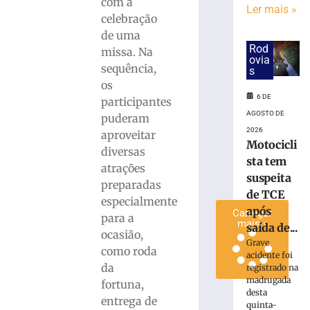
com a
Ler mais »
em
celebração
alusão
de uma
ao
Rod
missa. Na
Dia
ovia
sequência,
dos
s
Pais
os
6 DE
participantes
6
de
AGOSTO DE
puderam
agosto
2026
de
aproveitar
2026
Motocicli
diversas
Ler
sta tem
atrações
mais
suspeita
preparadas
»
de TCE
especialmente
após
Carregar
para a
mais »
saída de...
ocasião,
Grave
como roda
acidente foi
da
registrado na
madrugada
fortuna,
desta
entrega de
quinta-