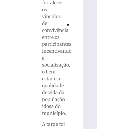
fortalecer
os
vínculos
PRÓXIMO
ANTERIOR
de
Motoristas são conduzidos ao hospital apó
Tradicional Festa de Maio movime
convivência
entre os
participantes,
incentivando
a
socialização,
o bem-
estar e a
qualidade
de vida da
população
idosa do
município.
A tarde foi